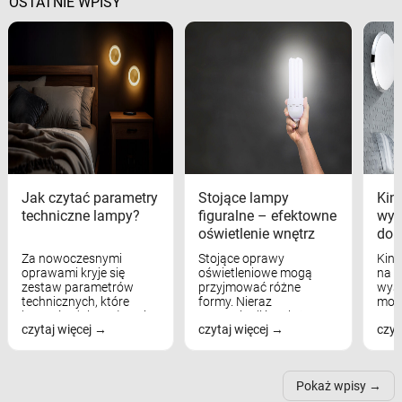
OSTATNIE WPISY
Jak czytać parametry
Stojące lampy
Kink
techniczne lampy?
figuralne – efektowne
wyk
oświetlenie wnętrz
dom
Za nowoczesnymi
Stojące oprawy
Kink
oprawami kryje się
oświetleniowe mogą
na w
zestaw parametrów
przyjmować różne
wyst
technicznych, które
formy. Nieraz
mod
bezpośrednio wpływają
wspominaliśmy już
real
czytaj więcej
czytaj więcej
czyt
na komfort widzenia,
modele na łukowych
Wiel
nastrój, funkcjonalność
ramionach, lampy na
nie 
przestrzeni, a nawet
trójnogach etc. Każda z
też 
samopoczucie...
nich może przydać się w
Pokaż wpisy
inn...