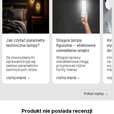
Jak czytać parametry
Stojące lampy
Kink
techniczne lampy?
figuralne – efektowne
wyk
oświetlenie wnętrz
dom
Za nowoczesnymi
Stojące oprawy
Kink
oprawami kryje się
oświetleniowe mogą
na w
zestaw parametrów
przyjmować różne
wyst
technicznych, które
formy. Nieraz
mod
bezpośrednio wpływają
wspominaliśmy już
real
czytaj więcej
czytaj więcej
czyt
na komfort widzenia,
modele na łukowych
Wiel
nastrój, funkcjonalność
ramionach, lampy na
nie 
przestrzeni, a nawet
trójnogach etc. Każda z
też 
samopoczucie...
nich może przydać się w
Pokaż wpisy
inn...
Produkt nie posiada recenzji