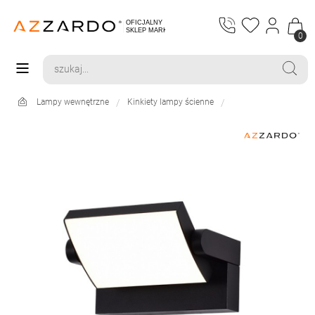
0
Lampy wewnętrzne
Kinkiety lampy ścienne