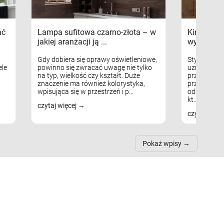
ać
Lampa sufitowa czarno-złota – w
Kinkiety s
jakiej aranżacji ją ...
wykorzys
Gdy dobiera się oprawy oświetleniowe,
Styl skandy
le
powinno się zwracać uwagę nie tylko
uznaniem m
na typ, wielkość czy kształt. Duże
przytulnych
znaczenie ma również kolorystyka,
przestrzeni
wpisująca się w przestrzeń i p...
odpowiedni
kt...
czytaj więcej
czytaj więc
Pokaż wpisy