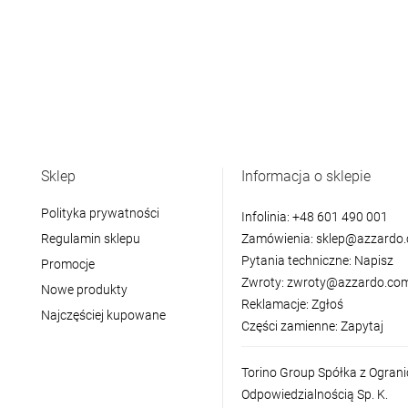
Sklep
Informacja o sklepie
Polityka prywatności
Infolinia:
+48 601 490 001
Regulamin sklepu
Zamówienia:
sklep@azzardo.
Pytania techniczne:
Napisz
Promocje
Zwroty:
zwroty@azzardo.com
Nowe produkty
Reklamacje:
Zgłoś
Najczęściej kupowane
Części zamienne:
Zapytaj
Torino Group Spółka z Ogran
Odpowiedzialnością Sp. K.