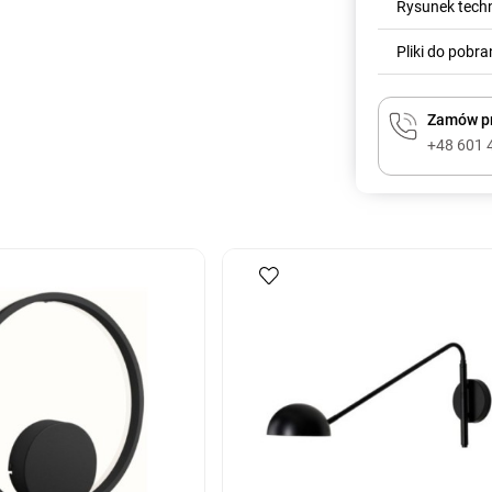
Rysunek tech
Pliki do pobra
Zamów pr
+48 601 