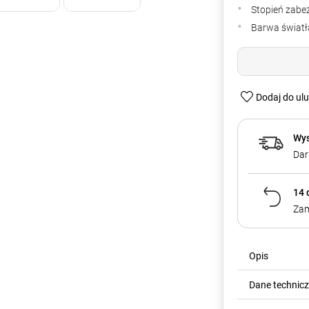
Stopień zabe
Barwa światła
Dodaj do ul
Wys
Dar
14 
Zam
Opis
Dane technic