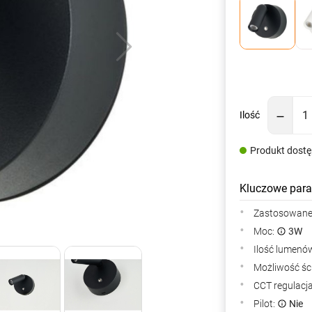
Ilość
Produkt dost
Kluczowe para
Zastosowane 
Moc:
3W
Ilość lumenów
Możliwość śc
CCT regulacj
Pilot:
Nie