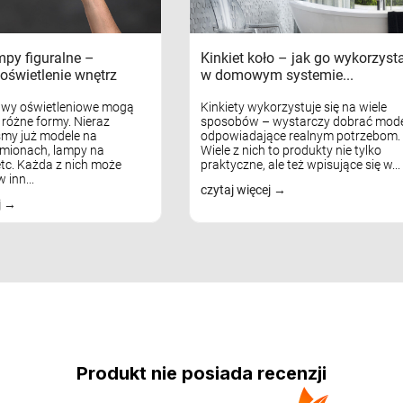
mpy figuralne –
Kinkiet koło – jak go wykorzyst
oświetlenie wnętrz
w domowym systemie...
awy oświetleniowe mogą
Kinkiety wykorzystuje się na wiele
różne formy. Nieraz
sposobów – wystarczy dobrać mode
my już modele na
odpowiadające realnym potrzebom.
mionach, lampy na
Wiele z nich to produkty nie tylko
tc. Każda z nich może
praktyczne, ale też wpisujące się w...
 inn...
czytaj więcej
j
Produkt nie posiada recenzji