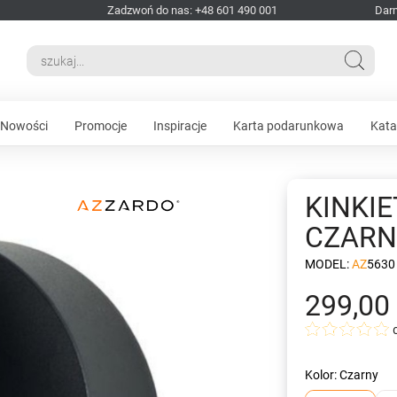
Zadzwoń do nas: +48 601 490 001
Dar
Nowości
Promocje
Inspiracje
Karta podarunkowa
Kata
KINKI
CZAR
MODEL:
AZ5630
299,00 
Kolor: Czarny