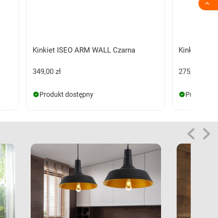

Kinkiet ISEO ARM WALL Czarna
Kinkiet GIN
349,00 zł
275,00 zł
Produkt dostępny
Produkt d