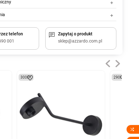
niczny
nia
zez telefon
Zapytaj o produkt
490 001
sklep@azzardo.com.pl
3000K
2900K
