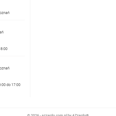
Poznań
nań
18:00
Poznań
0:00 do 17:00
 ROUND WALL CZARNA
© 2026 - azzardo.com.pl by AZzardo®