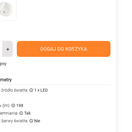
DODAJ DO KOSZYKA
ępny
metry
źródło światła:
1 × LED
 (lm):
198
iemniania:
Tak
a barwy światła:
Nie