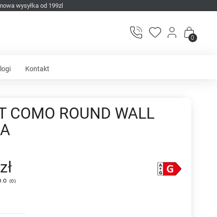
mowa wysyłka od 199zl
0
logi
Kontakt
ET COMO ROUND WALL
NA
zł
0.0
(
0
)