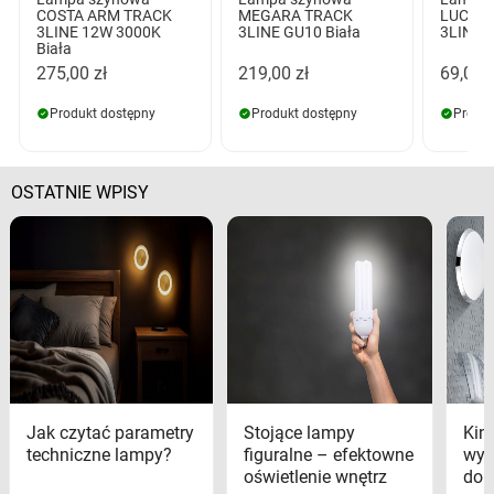
COSTA ARM TRACK
MEGARA TRACK
LUCAS 
3LINE 12W 3000K
3LINE GU10 Biała
3LINE G
Biała
275,00 zł
219,00 zł
69,00 z
Produkt dostępny
Produkt dostępny
Produk
OSTATNIE WPISY
Jak czytać parametry
Stojące lampy
Kink
techniczne lampy?
figuralne – efektowne
wyk
oświetlenie wnętrz
dom