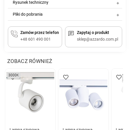
Rysunek techniczny
Pliki do pobrania
Zamów przez telefon
Zapytaj o produkt
+48 601 490 001
sklep@azzardo.com.pl
ZOBACZ RÓWNIEŻ
3000K
Lampa szynowa
Lampa szynowa
Lampa 