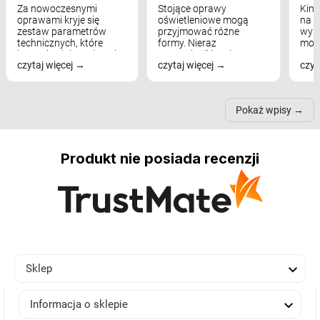
Za nowoczesnymi
Stojące oprawy
Kink
oprawami kryje się
oświetleniowe mogą
na w
zestaw parametrów
przyjmować różne
wyst
technicznych, które
formy. Nieraz
mod
bezpośrednio wpływają
wspominaliśmy już
real
czytaj więcej
czytaj więcej
czyt
na komfort widzenia,
modele na łukowych
Wiel
nastrój, funkcjonalność
ramionach, lampy na
nie 
przestrzeni, a nawet
trójnogach etc. Każda z
też 
samopoczucie...
nich może przydać się w
Pokaż wpisy
inn...
Produkt nie posiada recenzji

Sklep

Informacja o sklepie