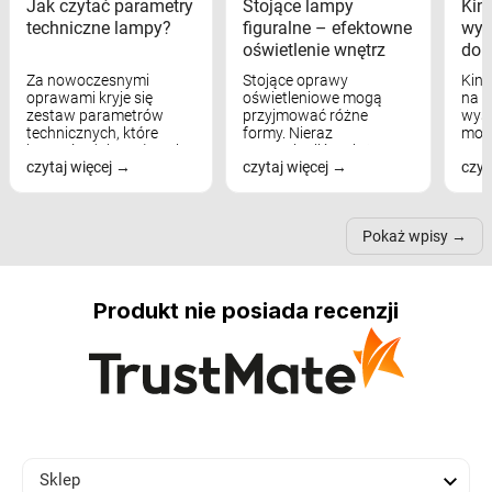
Jak czytać parametry
Stojące lampy
Kink
techniczne lampy?
figuralne – efektowne
wyk
oświetlenie wnętrz
dom
Za nowoczesnymi
Stojące oprawy
Kink
oprawami kryje się
oświetleniowe mogą
na w
zestaw parametrów
przyjmować różne
wyst
technicznych, które
formy. Nieraz
mod
bezpośrednio wpływają
wspominaliśmy już
real
czytaj więcej
czytaj więcej
czyt
na komfort widzenia,
modele na łukowych
Wiel
nastrój, funkcjonalność
ramionach, lampy na
nie 
przestrzeni, a nawet
trójnogach etc. Każda z
też 
samopoczucie...
nich może przydać się w
Pokaż wpisy
inn...
Produkt nie posiada recenzji

Sklep