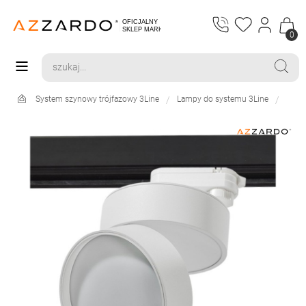
0
System szynowy trójfazowy 3Line
Lampy do systemu 3Line