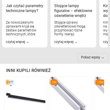
Jak czytać parametry
Stojące lampy
Kink
techniczne lampy?
figuralne – efektowne
wyk
oświetlenie wnętrz
dom
Za nowoczesnymi
Stojące oprawy
Kink
oprawami kryje się
oświetleniowe mogą
na w
zestaw parametrów
przyjmować różne
wyst
technicznych, które
formy. Nieraz
mod
bezpośrednio wpływają
wspominaliśmy już
real
czytaj więcej
czytaj więcej
czyt
na komfort widzenia,
modele na łukowych
Wiel
nastrój, funkcjonalność
ramionach, lampy na
nie 
przestrzeni, a nawet
trójnogach etc. Każda z
też 
samopoczucie...
nich może przydać się w
Pokaż wpisy
inn...
INNI KUPILI RÓWNIEŻ
CCT
2M
1,5M