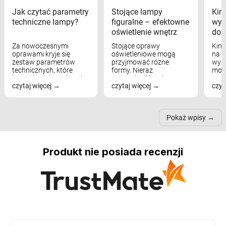
Jak czytać parametry
Stojące lampy
Kink
techniczne lampy?
figuralne – efektowne
wyk
oświetlenie wnętrz
dom
Za nowoczesnymi
Stojące oprawy
Kink
oprawami kryje się
oświetleniowe mogą
na w
zestaw parametrów
przyjmować różne
wyst
technicznych, które
formy. Nieraz
mod
bezpośrednio wpływają
wspominaliśmy już
real
czytaj więcej
czytaj więcej
czyt
na komfort widzenia,
modele na łukowych
Wiel
nastrój, funkcjonalność
ramionach, lampy na
nie 
przestrzeni, a nawet
trójnogach etc. Każda z
też 
samopoczucie...
nich może przydać się w
Pokaż wpisy
inn...
Produkt nie posiada recenzji