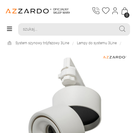
0
System szynowy trójfazowy 3Line
Lampy do systemu 3Line