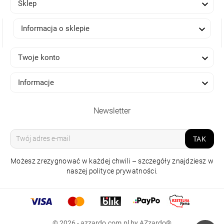

Sklep

Informacja o sklepie

Twoje konto

Informacje
Newsletter
TAK
Możesz zrezygnować w każdej chwili – szczegóły znajdziesz w
naszej polityce prywatności.
LAMPA SZYNOWA
© 2026 - azzardo.com.pl by AZzardo®