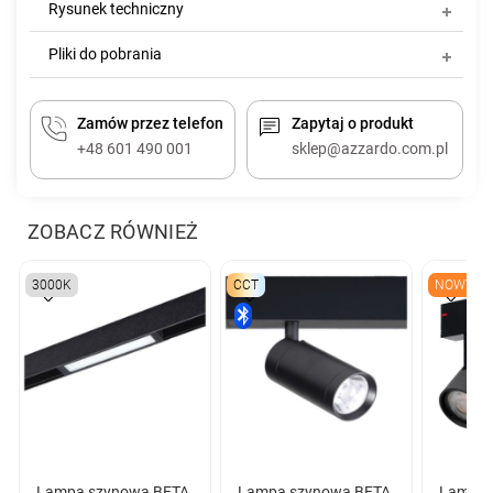
Rysunek techniczny
Pliki do pobrania
Zamów przez telefon
Zapytaj o produkt
+48 601 490 001
sklep@azzardo.com.pl
ZOBACZ RÓWNIEŻ
3000K
CCT
NOWY
Lampa szynowa BETA
Lampa szynowa BETA
Lampa 