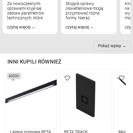
Za nowoczesnymi
Stojące oprawy
Kink
oprawami kryje się
oświetleniowe mogą
na w
zestaw parametrów
przyjmować różne
wyst
technicznych, które
formy. Nieraz
mod
bezpośrednio wpływają
wspominaliśmy już
real
czytaj więcej
czytaj więcej
czyt
na komfort widzenia,
modele na łukowych
Wiel
nastrój, funkcjonalność
ramionach, lampy na
nie 
przestrzeni, a nawet
trójnogach etc. Każda z
też 
samopoczucie...
nich może przydać się w
Pokaż wpisy
inn...
INNI KUPILI RÓWNIEŻ
4000K
Lampa szynowa BETA
BETA TRACK
Moduł z