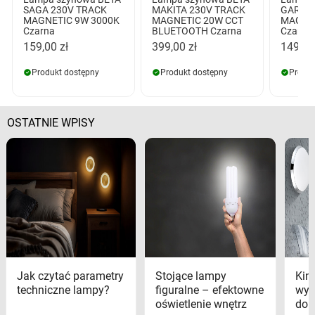
SAGA 230V TRACK
MAKITA 230V TRACK
GARY 2
MAGNETIC 9W 3000K
MAGNETIC 20W CCT
MAGNE
Czarna
BLUETOOTH Czarna
Czarna
159,00 zł
399,00 zł
149,00
Produkt dostępny
Produkt dostępny
Produk
OSTATNIE WPISY
Jak czytać parametry
Stojące lampy
Kink
techniczne lampy?
figuralne – efektowne
wyk
oświetlenie wnętrz
dom