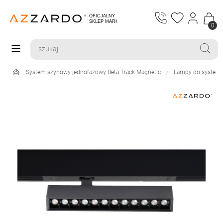
0
System szynowy jednofazowy Beta Track Magnetic
Lampy do systemu