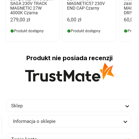
SAGA 230V TRACK
MAGNETIC57 230V
zasila
MAGNETIC 27W
END CAP Czarny
MAGNE
4000K Czarna
DRIVE
279,00 zł
6,00 zł
60,00 z
Produkt dostępny
Produkt dostępny
Produk
Produkt nie posiada recenzji

Sklep

Informacja o sklepie