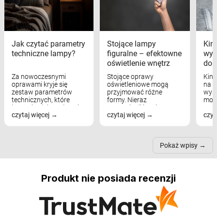
Jak czytać parametry
Stojące lampy
Kink
techniczne lampy?
figuralne – efektowne
wyk
oświetlenie wnętrz
dom
Za nowoczesnymi
Stojące oprawy
Kink
oprawami kryje się
oświetleniowe mogą
na w
zestaw parametrów
przyjmować różne
wyst
technicznych, które
formy. Nieraz
mod
bezpośrednio wpływają
wspominaliśmy już
real
czytaj więcej
czytaj więcej
czyt
na komfort widzenia,
modele na łukowych
Wiel
nastrój, funkcjonalność
ramionach, lampy na
nie 
przestrzeni, a nawet
trójnogach etc. Każda z
też 
samopoczucie...
nich może przydać się w
Pokaż wpisy
inn...
Produkt nie posiada recenzji