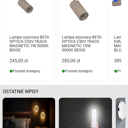
Lampa szynowa BETA
Lampa szynowa BETA
Lampa 
OPTICA 230V TRACK
OPTICA 230V TRACK
KIRA 2
MAGNETIC 7W 3000K
MAGNETIC 10W
MAGNET
BEIGE
3000K BEIGE
BLUET
245,00 zł
285,00 zł
389,00
Produkt dostępny
Produkt dostępny
Produk
OSTATNIE WPISY