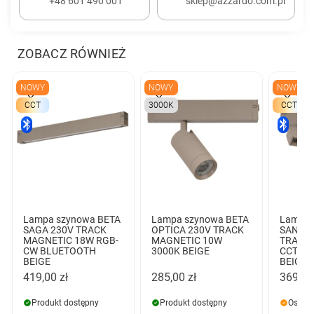
+48 601 490 001
sklep@azzardo.com.pl
ZOBACZ RÓWNIEŻ
NOWY
NOWY
NOWY
CCT
3000K
CCT
Lampa szynowa BETA
Lampa szynowa BETA
Lampa 
SAGA 230V TRACK
OPTICA 230V TRACK
SANDER
MAGNETIC 18W RGB-
MAGNETIC 10W
TRACK
CW BLUETOOTH
3000K BEIGE
CCT B
BEIGE
BEIGE
419,00 zł
285,00 zł
369,00
Produkt dostępny
Produkt dostępny
Ostatn