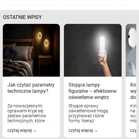
OSTATNIE WPISY
Jak czytać parametry
Stojące lampy
Kink
techniczne lampy?
figuralne – efektowne
wyk
oświetlenie wnętrz
dom
Za nowoczesnymi
Stojące oprawy
Kink
oprawami kryje się
oświetleniowe mogą
na w
zestaw parametrów
przyjmować różne
wyst
technicznych, które
formy. Nieraz
mod
bezpośrednio wpływają
wspominaliśmy już
real
czytaj więcej
czytaj więcej
czyt
na komfort widzenia,
modele na łukowych
Wiel
nastrój, funkcjonalność
ramionach, lampy na
nie 