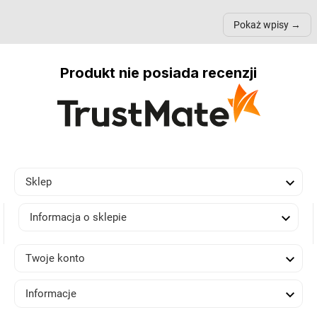
przestrzeni, a nawet
trójnogach etc. Każda z
też 
samopoczucie...
nich może przydać się w
Pokaż wpisy
inn...
Produkt nie posiada recenzji

Sklep

Informacja o sklepie

Twoje konto

Informacje