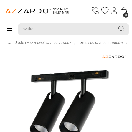
0
Systemy szynowe i szynoprzewody
Lampy do szynoprzewodów