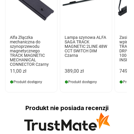
Alfa Złączka
Lampa szynowa ALFA
Zasila
mechaniczna do
SAGA TRACK
wpinan
szynoprzewodu
MAGNETIC 2LINE 48W
TRACK
magnetycznego
CCT SWITCH DIM
DRIVER
TRACK MAGNETIC
Czarna
100+1
MECHANICAL
INSIDE 
CONNECTOR Czarny
11,00 zł
389,00 zł
749,00
Produkt dostępny
Produkt dostępny
Produk
Produkt nie posiada recenzji