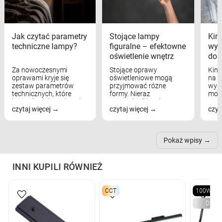
Jak czytać parametry
Stojące lampy
Kink
techniczne lampy?
figuralne – efektowne
wyk
oświetlenie wnętrz
dom
Za nowoczesnymi
Stojące oprawy
Kink
oprawami kryje się
oświetleniowe mogą
na w
zestaw parametrów
przyjmować różne
wyst
technicznych, które
formy. Nieraz
mod
bezpośrednio wpływają
wspominaliśmy już
real
czytaj więcej
czytaj więcej
czyt
na komfort widzenia,
modele na łukowych
Wiel
nastrój, funkcjonalność
ramionach, lampy na
nie 
przestrzeni, a nawet
trójnogach etc. Każda z
też 
samopoczucie...
nich może przydać się w
Pokaż wpisy
inn...
INNI KUPILI RÓWNIEŻ
CCT
100W+1
DIMM