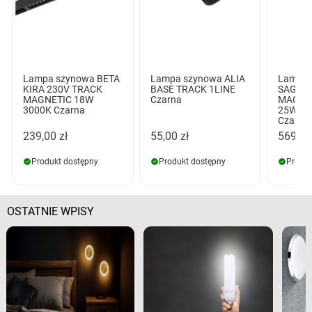
Lampa szynowa BETA
Lampa szynowa ALIA
Lampa 
KIRA 230V TRACK
BASE TRACK 1LINE
SAGA I
MAGNETIC 18W
Czarna
MAGNE
3000K Czarna
25W C
Czarna
239,00 zł
55,00 zł
569,00
Produkt dostępny
Produkt dostępny
Produk
OSTATNIE WPISY