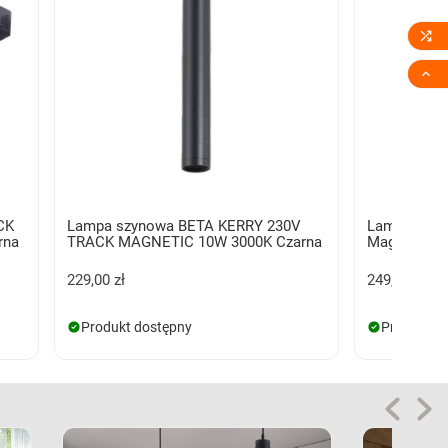


CK
Lampa szynowa BETA KERRY 230V
Lampa szy
rna
TRACK MAGNETIC 10W 3000K Czarna
Magnetic 1
229,00 zł
249,00 zł
Produkt dostępny
Produkt d