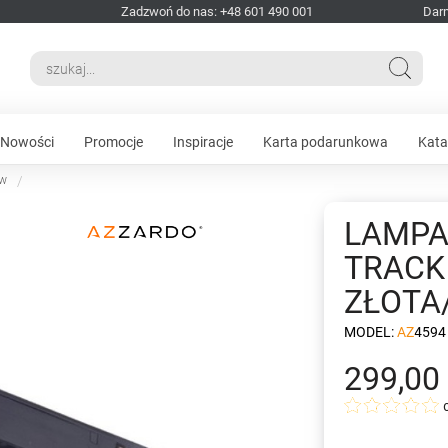
Zadzwoń do nas: +48 601 490 001
Dar
Nowości
Promocje
Inspiracje
Karta podarunkowa
Kata
ów
LAMPA
TRACK
ZŁOTA
MODEL:
AZ4594
299,00 