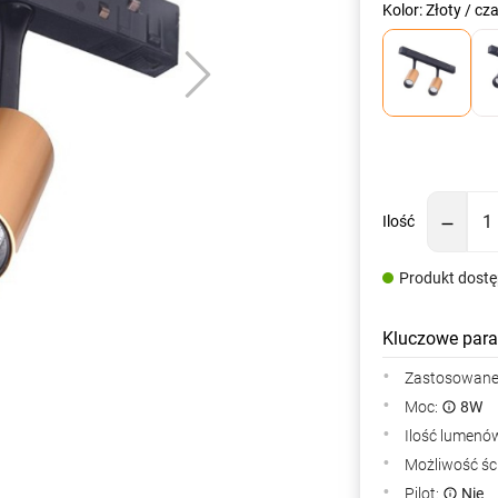
Kolor: Złoty / cz
Ilość
Produkt dost
Kluczowe para
Zastosowane 
Moc:
8W
Ilość lumenów
Możliwość śc
Pilot:
Nie