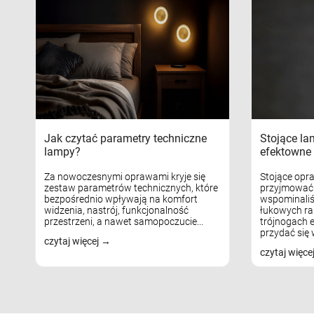
Jak czytać parametry techniczne
Stojące la
lampy?
efektowne 
Za nowoczesnymi oprawami kryje się
Stojące opr
zestaw parametrów technicznych, które
przyjmować 
bezpośrednio wpływają na komfort
wspominaliś
widzenia, nastrój, funkcjonalność
łukowych ra
przestrzeni, a nawet samopoczucie...
trójnogach e
przydać się w
czytaj więcej
czytaj więce