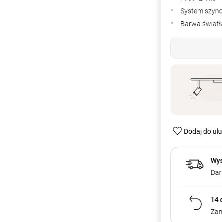
System szyn
Barwa światła
Dodaj do ul
Wys
Dar
14 
Zam