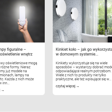
mpy figuralne –
Kinkiet koło – jak go wykorzyst
oświetlenie wnętrz
w domowym systemie...
awy oświetleniowe mogą
Kinkiety wykorzystuje się na wiele
różne formy. Nieraz
sposobów – wystarczy dobrać mode
my już modele na
odpowiadające realnym potrzebom.
mionach, lampy na
Wiele z nich to produkty nie tylko
tc. Każda z nich może
praktyczne, ale też wpisujące się w...
 inn...
czytaj więcej
j