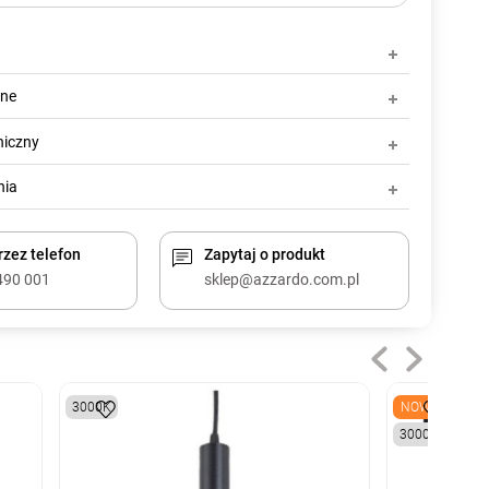
zne
niczny
nia
zez telefon
Zapytaj o produkt
490 001
sklep@azzardo.com.pl
3000K
NOWY
3000K