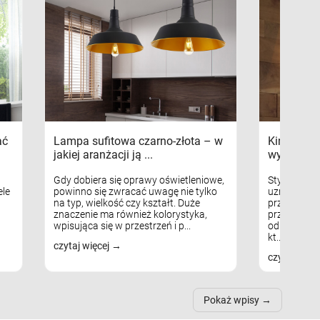
ać
Lampa sufitowa czarno-złota – w
Kinkiety s
jakiej aranżacji ją ...
wykorzys
Gdy dobiera się oprawy oświetleniowe,
Styl skandy
le
powinno się zwracać uwagę nie tylko
uznaniem m
na typ, wielkość czy kształt. Duże
przytulnych
znaczenie ma również kolorystyka,
przestrzeni
wpisująca się w przestrzeń i p...
odpowiedni
kt...
czytaj więcej
czytaj więc
Pokaż wpisy