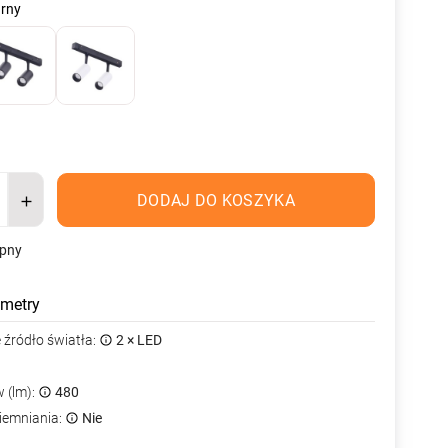
arny
DODAJ DO KOSZYKA
ępny
metry
źródło światła:
2 × LED
 (lm):
480
iemniania:
Nie