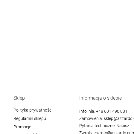
Sklep
Informacja o sklepie
Polityka prywatności
Infolinia:
+48 601 490 001
Regulamin sklepu
Zamówienia:
sklep@azzardo.
Pytania techniczne:
Napisz
Promocje
Zwroty:
zwroty@azzardo.com