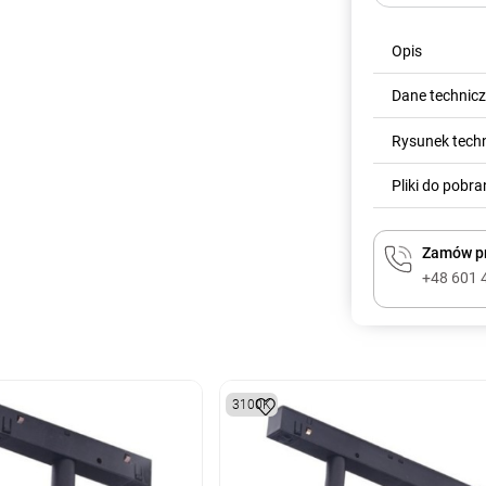
Opis
Dane technic
Rysunek tech
Pliki do pobra
Zamów pr
+48 601 
3100K