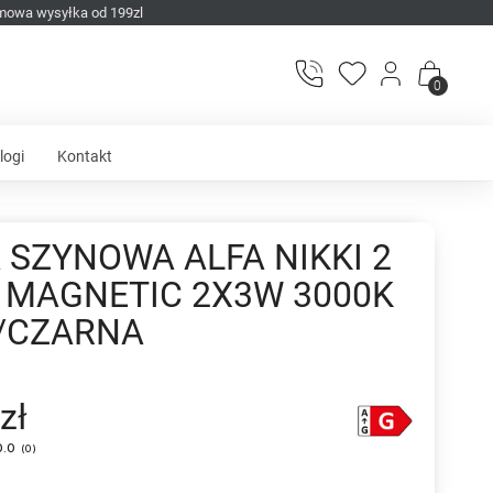
mowa wysyłka od 199zl
0
logi
Kontakt
 SZYNOWA ALFA NIKKI 2
 MAGNETIC 2X3W 3000K
/CZARNA
zł
0.0
(
0
)