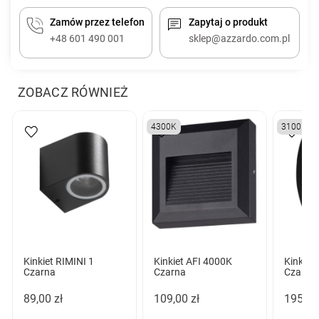
Zamów przez telefon
Zapytaj o produkt
+48 601 490 001
sklep@azzardo.com.pl
ZOBACZ RÓWNIEŻ
4300K
3100K
Kinkiet RIMINI 1
Kinkiet AFI 4000K
Kinkiet
Czarna
Czarna
Czarna
89,00 zł
109,00 zł
195,00