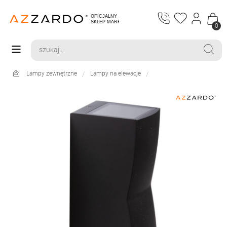
0
Lampy zewnętrzne
Lampy na elewacje