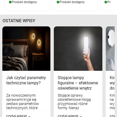
Produkt dostępny
Produkt dostępny
Produk
OSTATNIE WPISY
Jak czytać parametry
Stojące lampy
Kink
techniczne lampy?
figuralne – efektowne
wyk
oświetlenie wnętrz
dom
Za nowoczesnymi
Stojące oprawy
Kink
oprawami kryje się
oświetleniowe mogą
na w
zestaw parametrów
przyjmować różne
wyst
technicznych, które
formy. Nieraz
mod
bezpośrednio wpływają
wspominaliśmy już
real
czytaj więcej
czytaj więcej
czyt
na komfort widzenia,
modele na łukowych
Wiel