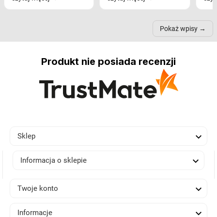
nastrój, funkcjonalność
ramionach, lampy na
nie 
przestrzeni, a nawet
trójnogach etc. Każda z
też 
samopoczucie...
nich może przydać się w
Pokaż wpisy
inn...
Produkt nie posiada recenzji

Sklep

Informacja o sklepie

Twoje konto

Informacje