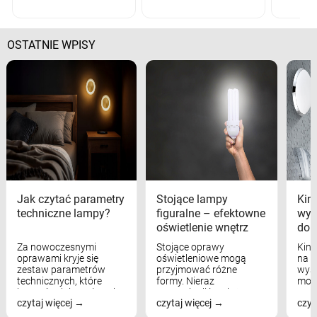
OSTATNIE WPISY
Jak czytać parametry
Stojące lampy
Kink
techniczne lampy?
figuralne – efektowne
wyk
oświetlenie wnętrz
dom
Za nowoczesnymi
Stojące oprawy
Kink
oprawami kryje się
oświetleniowe mogą
na w
zestaw parametrów
przyjmować różne
wyst
technicznych, które
formy. Nieraz
mod
bezpośrednio wpływają
wspominaliśmy już
real
czytaj więcej
czytaj więcej
czyt
na komfort widzenia,
modele na łukowych
Wiel
nastrój, funkcjonalność
ramionach, lampy na
nie 