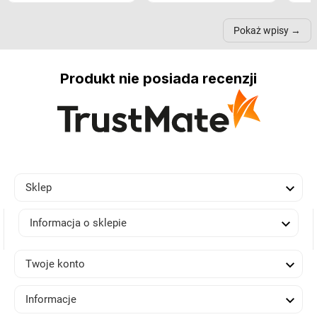
przestrzeni, a nawet
trójnogach etc. Każda z
też 
samopoczucie...
nich może przydać się w
Pokaż wpisy
inn...
Produkt nie posiada recenzji

Sklep

Informacja o sklepie

Twoje konto

Informacje