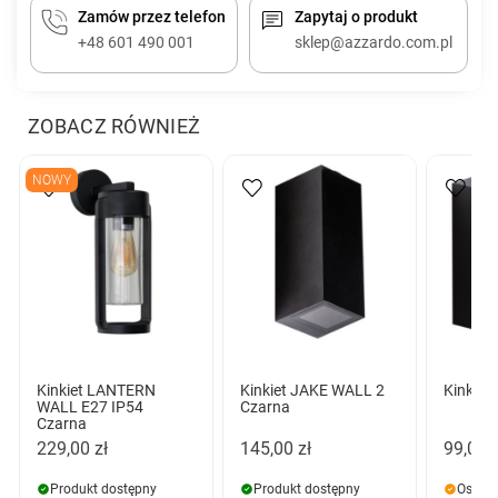
Zamów przez telefon
Zapytaj o produkt
+48 601 490 001
sklep@azzardo.com.pl
ZOBACZ RÓWNIEŻ
NOWY
Kinkiet LANTERN
Kinkiet JAKE WALL 2
Kinkiet
WALL E27 IP54
Czarna
Czarna
229,00 zł
145,00 zł
99,00 z
Produkt dostępny
Produkt dostępny
Ostatn