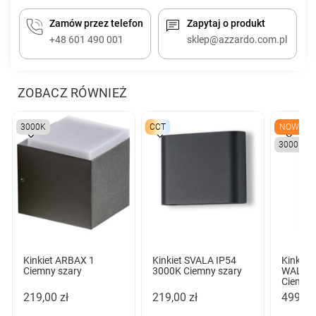
Zamów przez telefon
Zapytaj o produkt
+48 601 490 001
sklep@azzardo.com.pl
ZOBACZ RÓWNIEŻ
3000K
CCT
NOWY
3000K
Kinkiet ARBAX 1
Kinkiet SVALA IP54
Kinkiet
Ciemny szary
3000K Ciemny szary
WALL I
Ciemny 
219,00 zł
219,00 zł
499,00