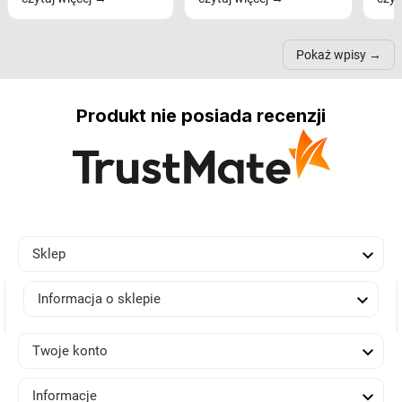
nastrój, funkcjonalność
ramionach, lampy na
nie 
przestrzeni, a nawet
trójnogach etc. Każda z
też 
samopoczucie...
nich może przydać się w
Pokaż wpisy
inn...
Produkt nie posiada recenzji

Sklep

Informacja o sklepie

Twoje konto

Informacje