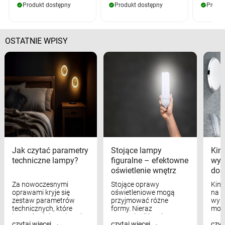
Produkt dostępny
Produkt dostępny
Produk
OSTATNIE WPISY
Jak czytać parametry
Stojące lampy
Kink
techniczne lampy?
figuralne – efektowne
wyk
oświetlenie wnętrz
dom
Za nowoczesnymi
Stojące oprawy
Kink
oprawami kryje się
oświetleniowe mogą
na w
zestaw parametrów
przyjmować różne
wyst
technicznych, które
formy. Nieraz
mod
bezpośrednio wpływają
wspominaliśmy już
real
czytaj więcej
czytaj więcej
czyt
na komfort widzenia,
modele na łukowych
Wiel