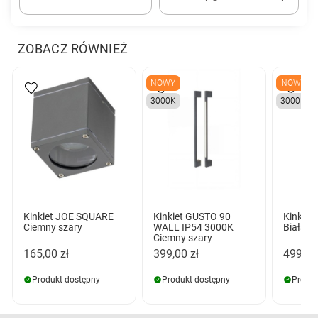
ZOBACZ RÓWNIEŻ
NOWY
NOWY
3000K
3000K
Kinkiet JOE SQUARE
Kinkiet GUSTO 90
Kinkie
Ciemny szary
WALL IP54 3000K
Biała
Ciemny szary
165,00 zł
399,00 zł
499,00
Produkt dostępny
Produkt dostępny
Produk