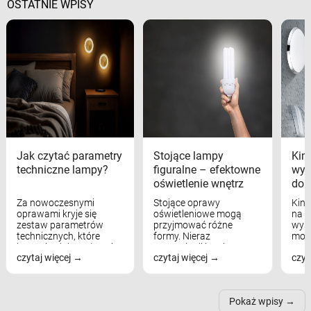
OSTATNIE WPISY
Jak czytać parametry
Stojące lampy
Kink
techniczne lampy?
figuralne – efektowne
wyk
oświetlenie wnętrz
dom
Za nowoczesnymi
Stojące oprawy
Kink
oprawami kryje się
oświetleniowe mogą
na w
zestaw parametrów
przyjmować różne
wyst
technicznych, które
formy. Nieraz
mod
bezpośrednio wpływają
wspominaliśmy już
real
czytaj więcej
czytaj więcej
czyt
na komfort widzenia,
modele na łukowych
Wiel
nastrój, funkcjonalność
ramionach, lampy na
nie 
przestrzeni, a nawet
trójnogach etc. Każda z
też 
samopoczucie...
nich może przydać się w
Pokaż wpisy
inn...