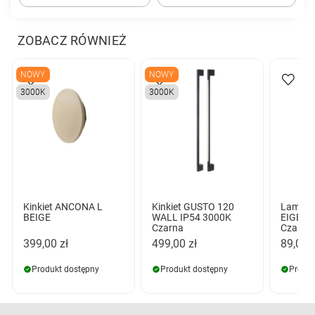
ZOBACZ RÓWNIEŻ
NOWY
NOWY
3000K
3000K
Kinkiet ANCONA L
Kinkiet GUSTO 120
Lampa 
BEIGE
WALL IP54 3000K
EIGER 
Czarna
Czarna
399,00 zł
499,00 zł
89,00 z
Produkt dostępny
Produkt dostępny
Produk