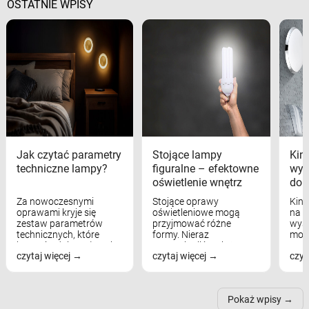
OSTATNIE WPISY
Jak czytać parametry
Stojące lampy
Kink
techniczne lampy?
figuralne – efektowne
wyk
oświetlenie wnętrz
dom
Za nowoczesnymi
Stojące oprawy
Kink
oprawami kryje się
oświetleniowe mogą
na w
zestaw parametrów
przyjmować różne
wyst
technicznych, które
formy. Nieraz
mod
bezpośrednio wpływają
wspominaliśmy już
real
czytaj więcej
czytaj więcej
czyt
na komfort widzenia,
modele na łukowych
Wiel
nastrój, funkcjonalność
ramionach, lampy na
nie 
przestrzeni, a nawet
trójnogach etc. Każda z
też 
samopoczucie...
nich może przydać się w
Pokaż wpisy
inn...