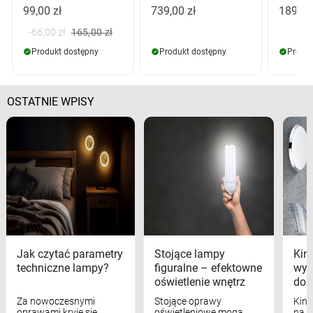
99,00 zł
739,00 zł
189,00
-66,00 zł
165,00 zł
Produkt dostępny
Produkt dostępny
Produk
OSTATNIE WPISY
Jak czytać parametry
Stojące lampy
Kink
techniczne lampy?
figuralne – efektowne
wyk
oświetlenie wnętrz
dom
Za nowoczesnymi
Stojące oprawy
Kink
oprawami kryje się
oświetleniowe mogą
na w