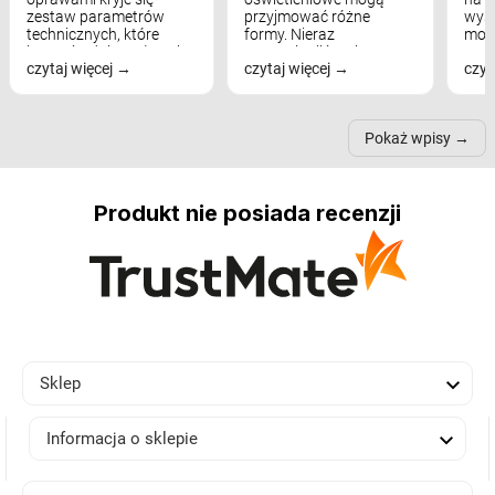
zestaw parametrów
przyjmować różne
wyst
technicznych, które
formy. Nieraz
mod
bezpośrednio wpływają
wspominaliśmy już
real
czytaj więcej
czytaj więcej
czyt
na komfort widzenia,
modele na łukowych
Wiel
nastrój, funkcjonalność
ramionach, lampy na
nie 
przestrzeni, a nawet
trójnogach etc. Każda z
też 
samopoczucie...
nich może przydać się w
Pokaż wpisy
inn...
Produkt nie posiada recenzji

Sklep

Informacja o sklepie