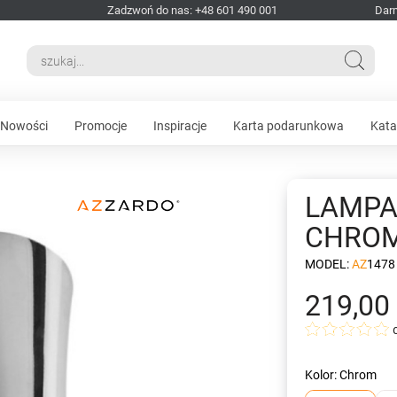
Zadzwoń do nas: +48 601 490 001
Dar
Nowości
Promocje
Inspiracje
Karta podarunkowa
Kata
LAMPA
CHRO
MODEL:
AZ1478
219,00 
Kolor: Chrom