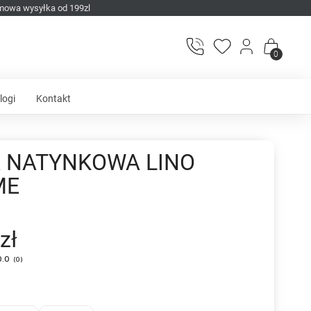
mowa wysyłka od 199zl
0
logi
Kontakt
 NATYNKOWA LINO
ME
zł
0.0
(
0
)