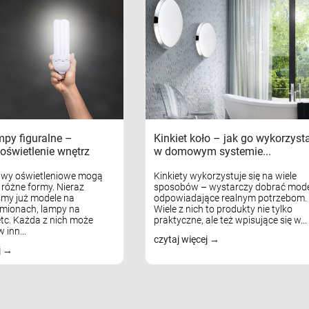
mpy figuralne –
Kinkiet koło – jak go wykorzyst
oświetlenie wnętrz
w domowym systemie...
awy oświetleniowe mogą
Kinkiety wykorzystuje się na wiele
różne formy. Nieraz
sposobów – wystarczy dobrać mode
my już modele na
odpowiadające realnym potrzebom.
mionach, lampy na
Wiele z nich to produkty nie tylko
tc. Każda z nich może
praktyczne, ale też wpisujące się w...
 inn...
czytaj więcej
j