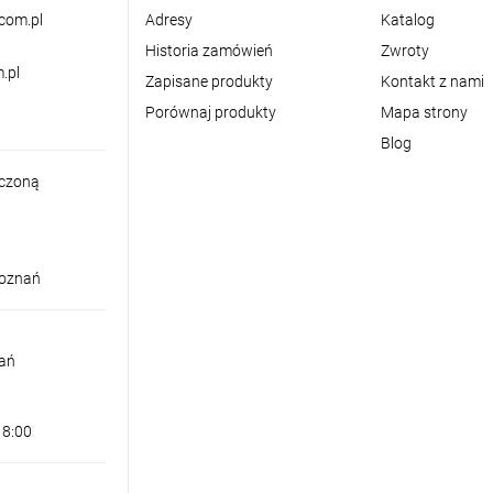
com.pl
Adresy
Katalog
Historia zamówień
Zwroty
.pl
Zapisane produkty
Kontakt z nami
Porównaj produkty
Mapa strony
Blog
iczoną
Poznań
nań
18:00