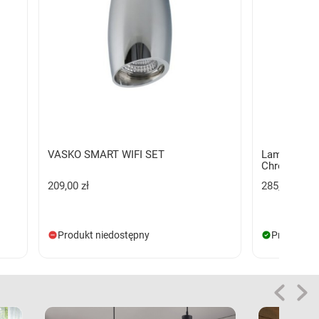
VASKO SMART WIFI SET
Lampa naty
Chromowan
209,00 zł
285,00 zł
Produkt niedostępny
Produkt d