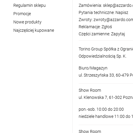
Regulamin sklepu
Zamówienia:
sklep@azzardo.
Pytania techniczne:
Napisz
Promocje
Zwroty:
zwroty@azzardo.com
Nowe produkty
Reklamacje:
Zgłoś
Najczęściej kupowane
Części zamienne:
Zapytaj
Torino Group Spółka z Ogran
Odpowiedzialnością Sp. K.
Biuro/Magazyn
ul. Strzeszyńska 33, 60-479 
Show Room
ul. Klenowska 7, 61-302 Poz
pon.-sob. 10:00 do 20:00
niedziele handlowe 11:00 do 
Show Room