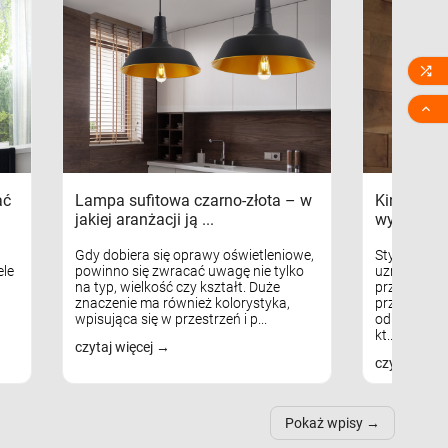


ać
Lampa sufitowa czarno-złota – w
Kinkiety s
jakiej aranżacji ją ...
wykorzys
Gdy dobiera się oprawy oświetleniowe,
Styl skandy
le
powinno się zwracać uwagę nie tylko
uznaniem m
na typ, wielkość czy kształt. Duże
przytulnych
znaczenie ma również kolorystyka,
przestrzeni
wpisująca się w przestrzeń i p...
odpowiedni
kt...
czytaj więcej
czytaj więc
Pokaż wpisy