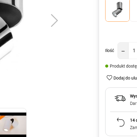
Ilość
Produkt dost
Dodaj do ul
Wys
Dar
14 
Zam