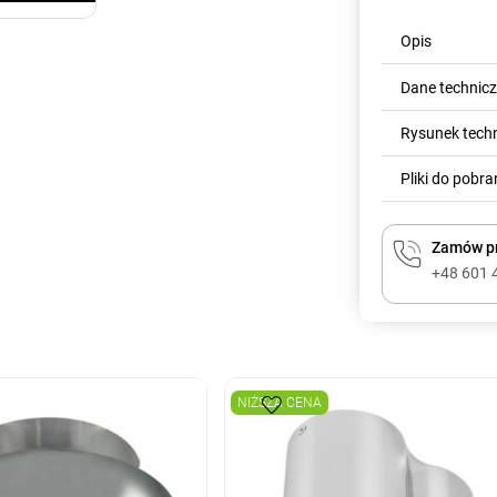
Opis
Dane technic
Rysunek tech
Pliki do pobra
Zamów pr
+48 601 
NIŻSZA CENA