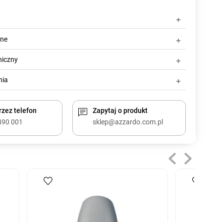
zne
niczny
nia
zez telefon
Zapytaj o produkt
490 001
sklep@azzardo.com.pl