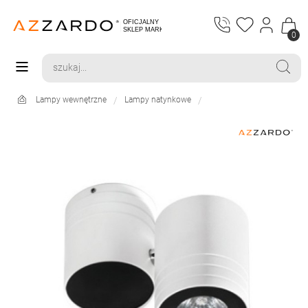
0
Lampy wewnętrzne
Lampy natynkowe