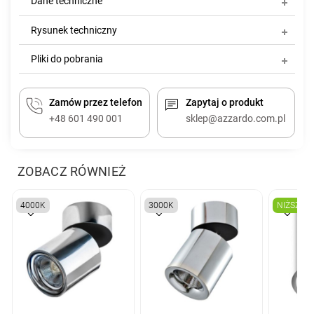
Dane techniczne
Rysunek techniczny
Pliki do pobrania
Zamów przez telefon
Zapytaj o produkt
+48 601 490 001
sklep@azzardo.com.pl
ZOBACZ RÓWNIEŻ
4000K
3000K
NIŻSZA 