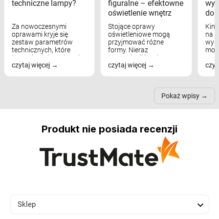
techniczne lampy?
figuralne – efektowne
wyk
oświetlenie wnętrz
dom
Za nowoczesnymi
Stojące oprawy
Kink
oprawami kryje się
oświetleniowe mogą
na w
zestaw parametrów
przyjmować różne
wyst
technicznych, które
formy. Nieraz
mod
bezpośrednio wpływają
wspominaliśmy już
real
czytaj więcej
czytaj więcej
czyt
na komfort widzenia,
modele na łukowych
Wiel
nastrój, funkcjonalność
ramionach, lampy na
nie 
przestrzeni, a nawet
trójnogach etc. Każda z
też 
samopoczucie...
nich może przydać się w
Pokaż wpisy
inn...
Produkt nie posiada recenzji

Sklep