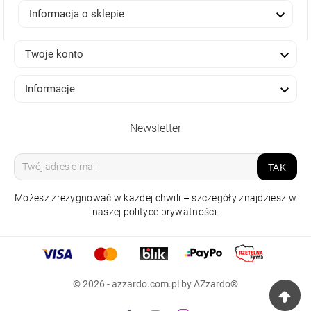

Informacja o sklepie

Twoje konto

Informacje
Newsletter
TAK
Możesz zrezygnować w każdej chwili – szczegóły znajdziesz w
naszej polityce prywatności.
LAMPA NATYNKOWA
SIENA 20W 3000K
CHROMOWANA
© 2026 - azzardo.com.pl by AZzardo®
365,00 zł
Raty 0%
np.