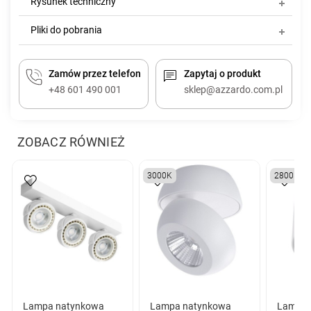
Rysunek techniczny
Pliki do pobrania
Zamów przez telefon
Zapytaj o produkt
+48 601 490 001
sklep@azzardo.com.pl
ZOBACZ RÓWNIEŻ
3000K
2800K
Lampa natynkowa
Lampa natynkowa
Lampa 