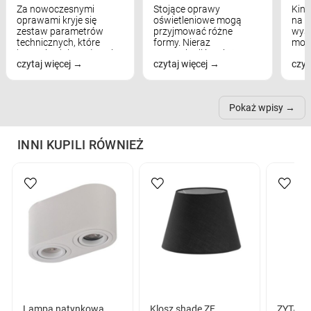
Za nowoczesnymi
Stojące oprawy
Kink
oprawami kryje się
oświetleniowe mogą
na w
zestaw parametrów
przyjmować różne
wyst
technicznych, które
formy. Nieraz
mod
bezpośrednio wpływają
wspominaliśmy już
real
czytaj więcej
czytaj więcej
czyt
na komfort widzenia,
modele na łukowych
Wiel
nastrój, funkcjonalność
ramionach, lampy na
nie 
przestrzeni, a nawet
trójnogach etc. Każda z
też 
samopoczucie...
nich może przydać się w
Pokaż wpisy
inn...
INNI KUPILI RÓWNIEŻ
Lampa natynkowa
Klosz shade ZF
ZYTA M