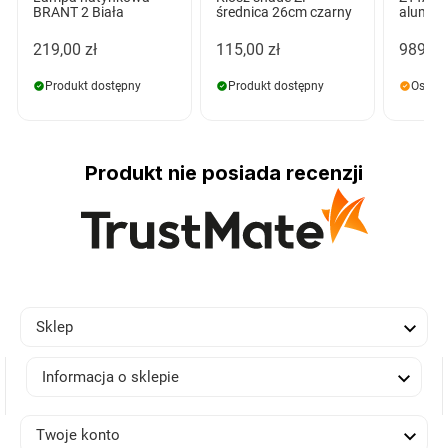
BRANT 2 Biała
średnica 26cm czarny
alumin
219,00 zł
115,00 zł
989,00
Produkt dostępny
Produkt dostępny
Ostatn
Produkt nie posiada recenzji

Sklep

Informacja o sklepie

Twoje konto