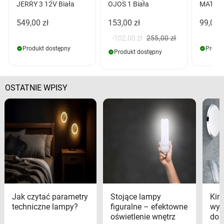
JERRY 3 12V Biała
OJOS 1 Biała
MATEO 
549,00 zł
153,00 zł
99,00 z
-102,00 zł
255,00 zł
Produkt dostępny
Produk
Produkt dostępny
OSTATNIE WPISY
Jak czytać parametry
Stojące lampy
Kink
techniczne lampy?
figuralne – efektowne
wyk
oświetlenie wnętrz
dom