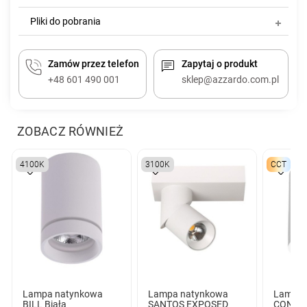
Pliki do pobrania
Zamów przez telefon
Zapytaj o produkt
+48 601 490 001
sklep@azzardo.com.pl
ZOBACZ RÓWNIEŻ
4100K
3100K
CCT
Lampa natynkowa
Lampa natynkowa
Lampa 
BILL Biała
SANTOS EXPOSED
CONYON