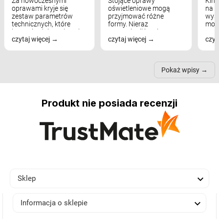
Za nowoczesnymi
Stojące oprawy
Kink
oprawami kryje się
oświetleniowe mogą
na w
zestaw parametrów
przyjmować różne
wyst
technicznych, które
formy. Nieraz
mod
bezpośrednio wpływają
wspominaliśmy już
real
czytaj więcej
czytaj więcej
czyt
na komfort widzenia,
modele na łukowych
Wiel
nastrój, funkcjonalność
ramionach, lampy na
nie 
przestrzeni, a nawet
trójnogach etc. Każda z
też 
samopoczucie...
nich może przydać się w
Pokaż wpisy
inn...
Produkt nie posiada recenzji

Sklep

Informacja o sklepie