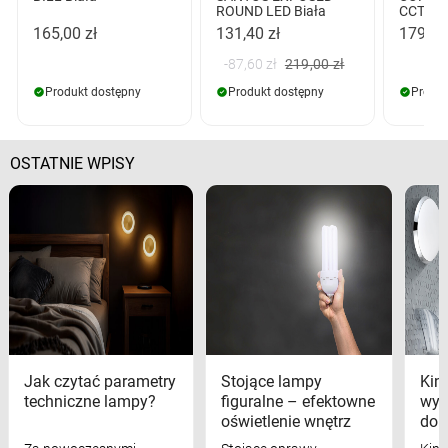
ROUND LED Biała
CCT SW
165,00 zł
131,40 zł
179,00
-87,60 zł
219,00 zł
Produkt dostępny
Produkt dostępny
Produk
OSTATNIE WPISY
Jak czytać parametry
Stojące lampy
Kink
techniczne lampy?
figuralne – efektowne
wyk
oświetlenie wnętrz
dom