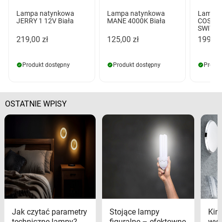
Lampa natynkowa
Lampa natynkowa
Lampa 
JERRY 1 12V Biała
MANE 4000K Biała
COSTA 
SWITCH
219,00 zł
125,00 zł
199,00
Produkt dostępny
Produkt dostępny
Produk
OSTATNIE WPISY
Jak czytać parametry
Stojące lampy
Kink
techniczne lampy?
figuralne – efektowne
wyk