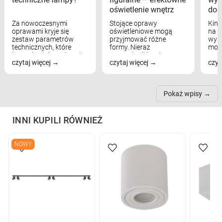
oświetlenie wnętrz
dom
Za nowoczesnymi
Stojące oprawy
Kink
oprawami kryje się
oświetleniowe mogą
na w
zestaw parametrów
przyjmować różne
wyst
technicznych, które
formy. Nieraz
mod
bezpośrednio wpływają
wspominaliśmy już
real
czytaj więcej
czytaj więcej
czyt
na komfort widzenia,
modele na łukowych
Wiel
nastrój, funkcjonalność
ramionach, lampy na
nie 
przestrzeni, a nawet
trójnogach etc. Każda z
też 
samopoczucie...
nich może przydać się w
Pokaż wpisy
inn...
INNI KUPILI RÓWNIEŻ
NOWY