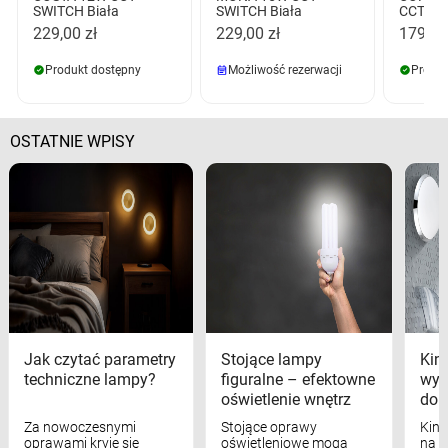
SWITCH Biała
SWITCH Biała
CCT SW
229,00 zł
229,00 zł
179,00
Produkt dostępny
Możliwość rezerwacji
Produk
OSTATNIE WPISY
Jak czytać parametry
Stojące lampy
Kink
techniczne lampy?
figuralne – efektowne
wyk
oświetlenie wnętrz
dom
Za nowoczesnymi
Stojące oprawy
Kink
oprawami kryje się
oświetleniowe mogą
na w