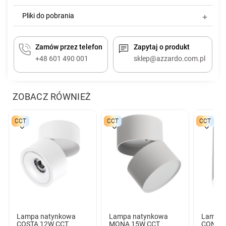
Pliki do pobrania
Zamów przez telefon
Zapytaj o produkt
+48 601 490 001
sklep@azzardo.com.pl
ZOBACZ RÓWNIEŻ
CCT
CCT
CCT
Lampa natynkowa
Lampa natynkowa
Lampa 
COSTA 12W CCT
MONA 15W CCT
CONYON