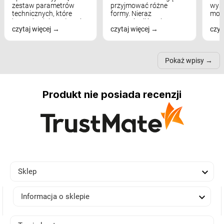
zestaw parametrów
przyjmować różne
wyst
technicznych, które
formy. Nieraz
mod
bezpośrednio wpływają
wspominaliśmy już
real
czytaj więcej
czytaj więcej
czyt
na komfort widzenia,
modele na łukowych
Wiel
nastrój, funkcjonalność
ramionach, lampy na
nie 
przestrzeni, a nawet
trójnogach etc. Każda z
też 
samopoczucie...
nich może przydać się w
Pokaż wpisy
inn...
Produkt nie posiada recenzji

Sklep

Informacja o sklepie