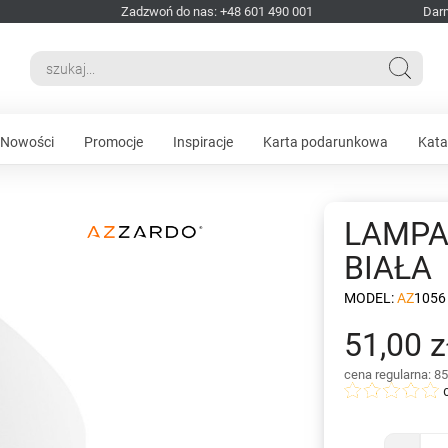
Zadzwoń do nas: +48 601 490 001
Dar
Nowości
Promocje
Inspiracje
Karta podarunkowa
Kata
LAMPA
BIAŁA
MODEL:
AZ1056
51,00 z
cena regularna: 85