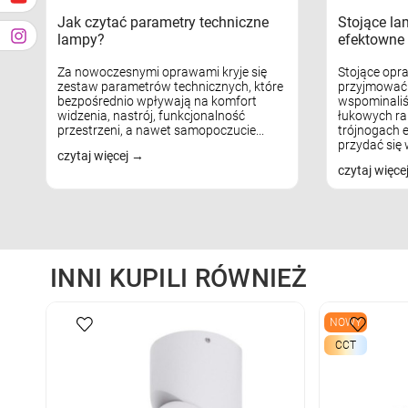
Jak czytać parametry techniczne
Stojące la
lampy?
efektowne 
Za nowoczesnymi oprawami kryje się
Stojące opr
zestaw parametrów technicznych, które
przyjmować 
bezpośrednio wpływają na komfort
wspominaliś
widzenia, nastrój, funkcjonalność
łukowych ra
przestrzeni, a nawet samopoczucie...
trójnogach e
przydać się w
czytaj więcej
czytaj więce
INNI KUPILI RÓWNIEŻ
NOWY
CCT