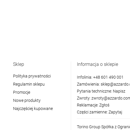
Sklep
Informacja o sklepie
Polityka prywatności
Infolinia:
+48 601 490 001
Regulamin sklepu
Zamówienia:
sklep@azzardo.
Pytania techniczne:
Napisz
Promocje
Zwroty:
zwroty@azzardo.com
Nowe produkty
Reklamacje:
Zgłoś
Najczęściej kupowane
Części zamienne:
Zapytaj
Torino Group Spółka z Ogran