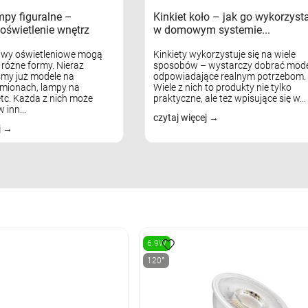
mpy figuralne –
Kinkiet koło – jak go wykorzyst
oświetlenie wnętrz
w domowym systemie...
awy oświetleniowe mogą
Kinkiety wykorzystuje się na wiele
różne formy. Nieraz
sposobów – wystarczy dobrać mode
my już modele na
odpowiadające realnym potrzebom.
mionach, lampy na
Wiele z nich to produkty nie tylko
tc. Każda z nich może
praktyczne, ale też wpisujące się w...
 inn...
czytaj więcej
j
6.9W
120°