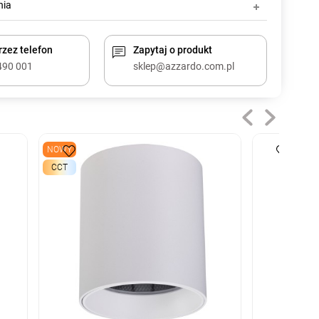
nia
zez telefon
Zapytaj o produkt
490 001
sklep@azzardo.com.pl
NOWY
CCT