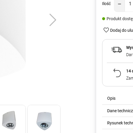
Ilość
Produkt dost
Dodaj do ul
Wys
Dar
14 
Zam
Opis
Dane technic
Rysunek tech