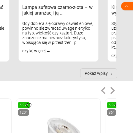

ać
Lampa sufitowa czarno-złota – w
Kinkiety s
jakiej aranżacji ją ...
wykorzys
Gdy dobiera się oprawy oświetleniowe,
Styl skandy
le
powinno się zwracać uwagę nie tylko
uznaniem m
na typ, wielkość czy kształt. Duże
przytulnych
znaczenie ma również kolorystyka,
przestrzeni
wpisująca się w przestrzeń i p...
odpowiedni
kt...
czytaj więcej
czytaj więc
Pokaż wpisy
6.9W
6.9W
120°
36°