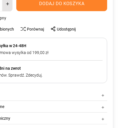
DODAJ DO KOSZYKA
ępny
ubionych
Porównaj
Udostępnij
yłka w 24-48H
mowa wysylka od 199,00 zł
dni na zwrot
ów. Sprawdź. Zdecyduj.
zne
niczny