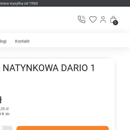
mowa wysyłka od 199zl
0
logi
Kontakt
 NATYNKOWA DARIO 1
ł
,00 zł
0.0
(
0
)