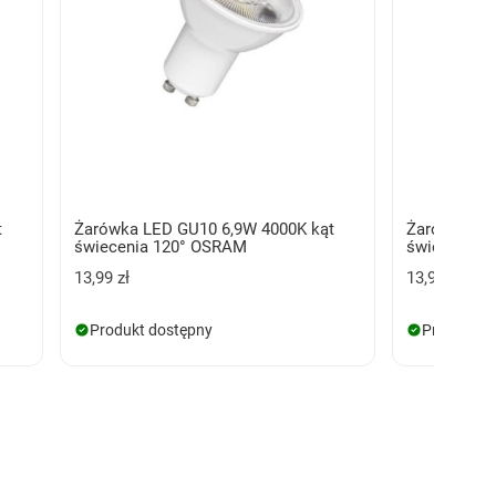
t
Żarówka LED GU10 6,9W 4000K kąt
Żarówka LE
świecenia 120° OSRAM
świecenia 
13,99 zł
13,99 zł
Produkt dostępny
Produkt d