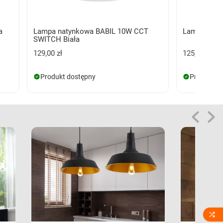
a
Lampa natynkowa BABIL 10W CCT
Lampa naty
SWITCH Biała
129,00 zł
125,00 zł
Produkt dostępny
Produkt d
