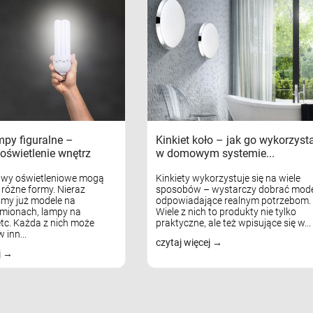
mpy figuralne –
Kinkiet koło – jak go wykorzyst
oświetlenie wnętrz
w domowym systemie...
awy oświetleniowe mogą
Kinkiety wykorzystuje się na wiele
różne formy. Nieraz
sposobów – wystarczy dobrać mode
my już modele na
odpowiadające realnym potrzebom.
mionach, lampy na
Wiele z nich to produkty nie tylko
tc. Każda z nich może
praktyczne, ale też wpisujące się w...
 inn...
czytaj więcej
j