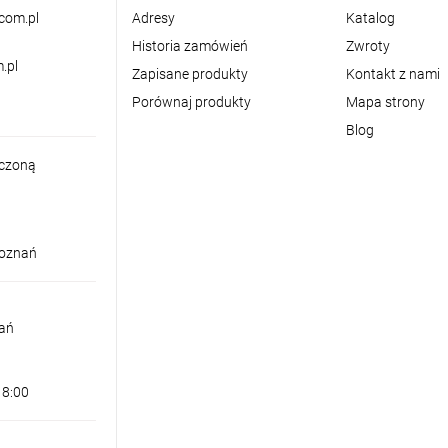
com.pl
Adresy
Katalog
Historia zamówień
Zwroty
.pl
Zapisane produkty
Kontakt z nami
Porównaj produkty
Mapa strony
Blog
iczoną
Poznań
nań
18:00