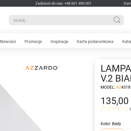
Zadzwoń do nas: +48 601 490 001
Dar
Nowości
Promocje
Inspiracje
Karta podarunkowa
Kata
LAMPA
V.2 BI
MODEL:
AZ4318
135,00 
Kolor: Biały