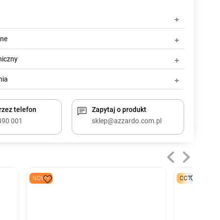
zne
niczny
nia
zez telefon
Zapytaj o produkt
490 001
sklep@azzardo.com.pl
NOWY
CCT