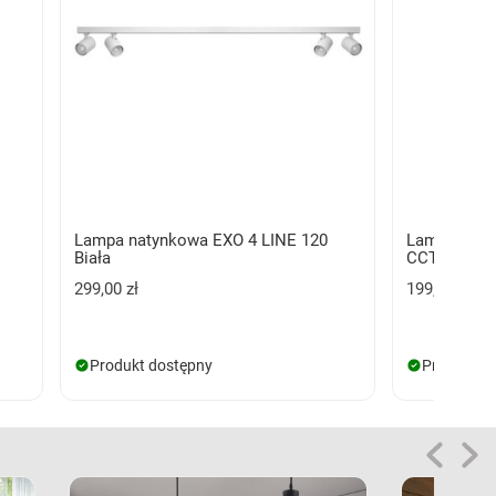
Lampa natynkowa EXO 4 LINE 120
Lampa nat
Biała
CCT SWITCH
299,00 zł
199,00 zł
Produkt dostępny
Produkt d