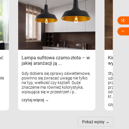


ać
Lampa sufitowa czarno-złota – w
Kinkiety s
jakiej aranżacji ją ...
wykorzys
Gdy dobiera się oprawy oświetleniowe,
Styl skandy
le
powinno się zwracać uwagę nie tylko
uznaniem m
na typ, wielkość czy kształt. Duże
przytulnych
znaczenie ma również kolorystyka,
przestrzeni
wpisująca się w przestrzeń i p...
odpowiedni
kt...
czytaj więcej
czytaj więc
Pokaż wpisy