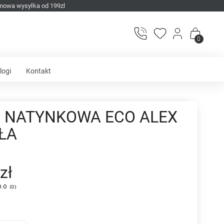
mowa wysyłka od 199zl
0
logi
Kontakt
 NATYNKOWA ECO ALEX
AŁA
zł
0.0
(
0
)