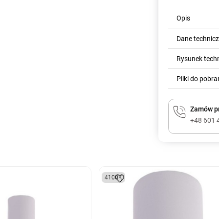
Opis
Dane technic
Rysunek tech
Pliki do pobra
Zamów pr
+48 601 
4100K