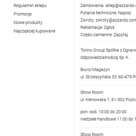
Regulamin sklepu
Zamówienia:
sklep@azzardo.
Pytania techniczne:
Napisz
Promocje
Zwroty:
zwroty@azzardo.com
Nowe produkty
Reklamacje:
Zgłoś
Najczęściej kupowane
Części zamienne:
Zapytaj
Torino Group Spółka z Ogran
Odpowiedzialnością Sp. K.
Biuro/Magazyn
ul. Strzeszyńska 33, 60-479 
Show Room
ul. Klenowska 7, 61-302 Poz
pon.-sob. 10:00 do 20:00
niedziele handlowe 11:00 do 
Show Room