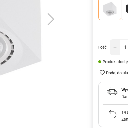
Ilość
Produkt dost
Dodaj do ul
Wys
Dar
14 
Zam