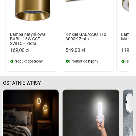
Lampa natynkowa
Kinkiet GALASSO 110
Lampa 
BABIL 15W CCT
3000K Złota
MALI 8
SWITCH Złota
169,00 zł
549,00 zł
119,00
Produkt dostępny
Produkt dostępny
Produk
OSTATNIE WPISY