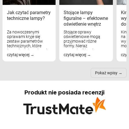
Jak czytać parametry
Stojące lampy
Kink
techniczne lampy?
figuralne – efektowne
wyk
oświetlenie wnętrz
dom
Za nowoczesnymi
Stojące oprawy
Kink
oprawami kryje się
oświetleniowe mogą
na w
zestaw parametrów
przyjmować różne
wyst
technicznych, które
formy. Nieraz
mod
bezpośrednio wpływają
wspominaliśmy już
real
czytaj więcej
czytaj więcej
czyt
na komfort widzenia,
modele na łukowych
Wiel
nastrój, funkcjonalność
ramionach, lampy na
nie 
przestrzeni, a nawet
trójnogach etc. Każda z
też 
samopoczucie...
nich może przydać się w
Pokaż wpisy
inn...
Produkt nie posiada recenzji