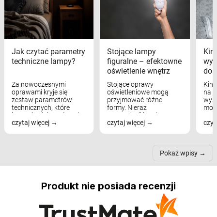
Jak czytać parametry
Stojące lampy
Kink
techniczne lampy?
figuralne – efektowne
wyk
oświetlenie wnętrz
dom
Za nowoczesnymi
Stojące oprawy
Kink
oprawami kryje się
oświetleniowe mogą
na w
zestaw parametrów
przyjmować różne
wyst
technicznych, które
formy. Nieraz
mod
bezpośrednio wpływają
wspominaliśmy już
real
czytaj więcej
czytaj więcej
czyt
na komfort widzenia,
modele na łukowych
Wiel
nastrój, funkcjonalność
ramionach, lampy na
nie 
przestrzeni, a nawet
trójnogach etc. Każda z
też 
samopoczucie...
nich może przydać się w
Pokaż wpisy
inn...
Produkt nie posiada recenzji