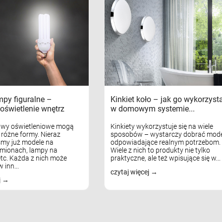
mpy figuralne –
Kinkiet koło – jak go wykorzyst
oświetlenie wnętrz
w domowym systemie...
awy oświetleniowe mogą
Kinkiety wykorzystuje się na wiele
różne formy. Nieraz
sposobów – wystarczy dobrać mode
my już modele na
odpowiadające realnym potrzebom.
mionach, lampy na
Wiele z nich to produkty nie tylko
tc. Każda z nich może
praktyczne, ale też wpisujące się w...
 inn...
czytaj więcej
j