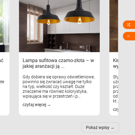


ać
Lampa sufitowa czarno-złota – w
Kinkiety s
jakiej aranżacji ją ...
wykorzys
Gdy dobiera się oprawy oświetleniowe,
Styl skandy
le
powinno się zwracać uwagę nie tylko
uznaniem m
na typ, wielkość czy kształt. Duże
przytulnych
znaczenie ma również kolorystyka,
przestrzeni
wpisująca się w przestrzeń i p...
odpowiedni
kt...
czytaj więcej
czytaj więc
Pokaż wpisy