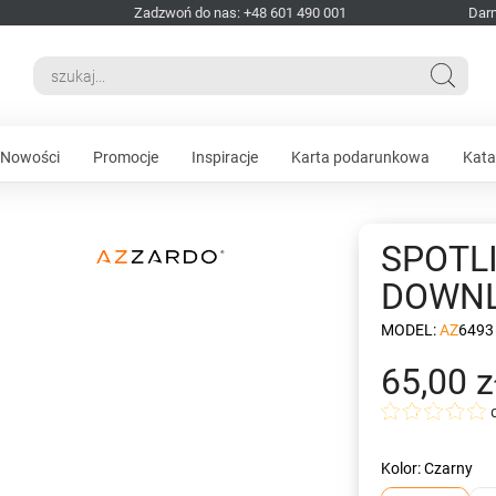
Zadzwoń do nas: +48 601 490 001
Dar
Nowości
Promocje
Inspiracje
Karta podarunkowa
Kata
SPOTL
DOWNL
MODEL:
AZ6493
65,00 z
Kolor: Czarny