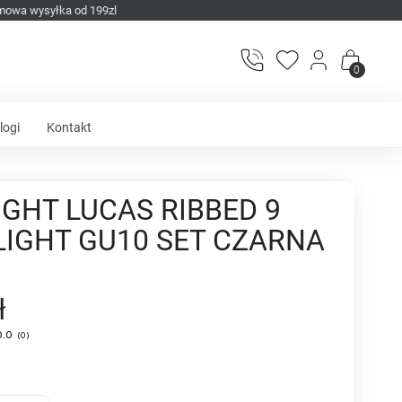
mowa wysyłka od 199zl
0
logi
Kontakt
IGHT LUCAS RIBBED 9
IGHT GU10 SET CZARNA
ł
0.0
(
0
)