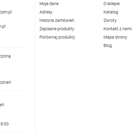
Moje dane
O sklepie
com.pl
Adresy
Katalog
Historia zamówień
Zwroty
.pl
Zapisane produkty
Kontakt z nami
Porównaj produkty
Mapa strony
Blog
iczoną
Poznań
nań
18:00