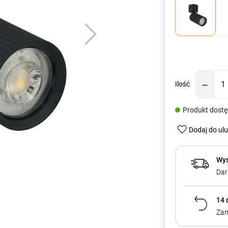
Ilość
Produkt dost
Dodaj do ul
Wys
Dar
14 
Zam