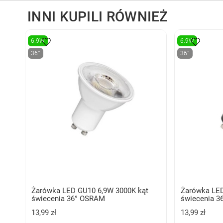
INNI KUPILI RÓWNIEŻ
6.9W
6.9W
36°
36°
Żarówka LED GU10 6,9W 3000K kąt
Żarówka LED
świecenia 36° OSRAM
świecenia 
13,99 zł
13,99 zł