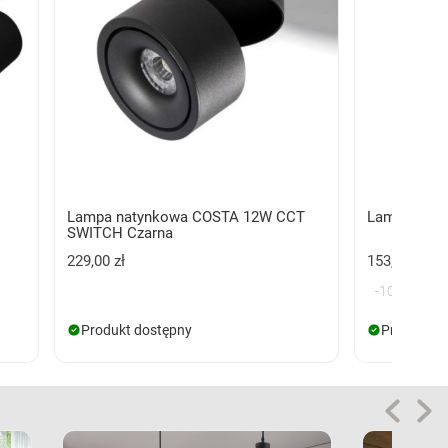
Lampa natynkowa COSTA 12W CCT
Lampa naty
SWITCH Czarna
229,00 zł
153,00 zł
-102,00 zł
Produkt dostępny
Produkt d