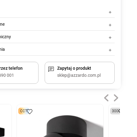
zne
niczny
nia
zez telefon
Zapytaj o produkt
490 001
sklep@azzardo.com.pl
CCT
3000K