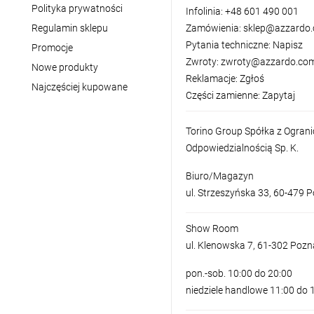
Polityka prywatności
Infolinia:
+48 601 490 001
Regulamin sklepu
Zamówienia:
sklep@azzardo.
Pytania techniczne:
Napisz
Promocje
Zwroty:
zwroty@azzardo.com
Nowe produkty
Reklamacje:
Zgłoś
Najczęściej kupowane
Części zamienne:
Zapytaj
Torino Group Spółka z Ogran
Odpowiedzialnością Sp. K.
Biuro/Magazyn
ul. Strzeszyńska 33, 60-479 
Show Room
ul. Klenowska 7, 61-302 Poz
pon.-sob. 10:00 do 20:00
niedziele handlowe 11:00 do 