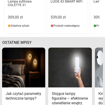
Lampa sufitowa
LUCIE 43 SMART WIFI
Lampa 
COLETTE 31
309,00 zł
539,00 zł
309,00
Ostatnie sztuki
Produkt niedostępny
Produk
OSTATNIE WPISY
Jak czytać parametry
Stojące lampy
Kink
techniczne lampy?
figuralne – efektowne
wyk
oświetlenie wnętrz
dom