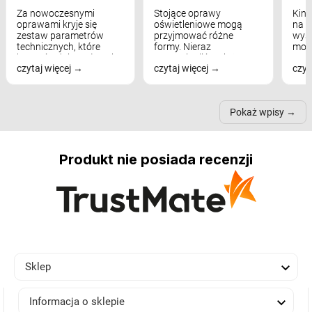
Za nowoczesnymi
Stojące oprawy
Kink
oprawami kryje się
oświetleniowe mogą
na w
zestaw parametrów
przyjmować różne
wyst
technicznych, które
formy. Nieraz
mod
bezpośrednio wpływają
wspominaliśmy już
real
czytaj więcej
czytaj więcej
czyt
na komfort widzenia,
modele na łukowych
Wiel
nastrój, funkcjonalność
ramionach, lampy na
nie 
przestrzeni, a nawet
trójnogach etc. Każda z
też 
samopoczucie...
nich może przydać się w
Pokaż wpisy
inn...
Produkt nie posiada recenzji

Sklep

Informacja o sklepie