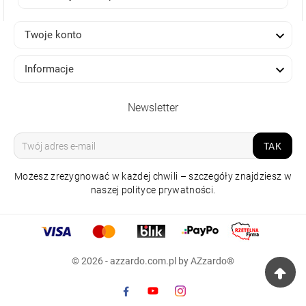

Twoje konto

Informacje
Newsletter
TAK
Możesz zrezygnować w każdej chwili – szczegóły znajdziesz w
naszej polityce prywatności.
LAMPA SUFITOWA
BOLLA 38
© 2026 - azzardo.com.pl by AZzardo®
659,00 zł
Raty 0%
np.
10x 65.90 zł