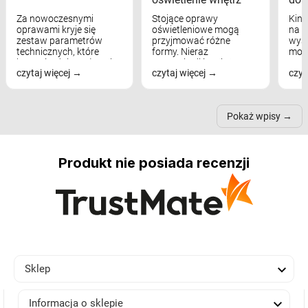
Za nowoczesnymi
Stojące oprawy
Kink
oprawami kryje się
oświetleniowe mogą
na w
zestaw parametrów
przyjmować różne
wyst
technicznych, które
formy. Nieraz
mod
bezpośrednio wpływają
wspominaliśmy już
real
czytaj więcej
czytaj więcej
czyt
na komfort widzenia,
modele na łukowych
Wiel
nastrój, funkcjonalność
ramionach, lampy na
nie 
przestrzeni, a nawet
trójnogach etc. Każda z
też 
samopoczucie...
nich może przydać się w
Pokaż wpisy
inn...
Produkt nie posiada recenzji

Sklep

Informacja o sklepie