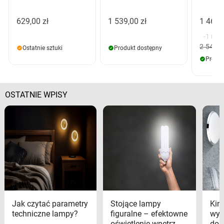
629,00 zł
1 539,00 zł
1 468,
-1 080
2 549,0
Ostatnie sztuki
Produkt dostępny
Produk
OSTATNIE WPISY
Jak czytać parametry
Stojące lampy
Kink
techniczne lampy?
figuralne – efektowne
wyk
oświetlenie wnętrz
dom