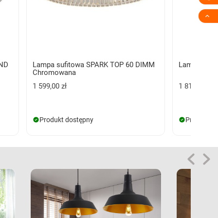

UND
Lampa sufitowa SPARK TOP 60 DIMM
Lampa wisz
Chromowana
1 599,00 zł
1 815,00 zł
Produkt dostępny
Produkt d