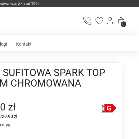
mowa wysyłka od 199zl
0
logi
Kontakt
 SUFITOWA SPARK TOP
MM CHROMOWANA
0 zł
229.90 zł
0.0
(
0
)