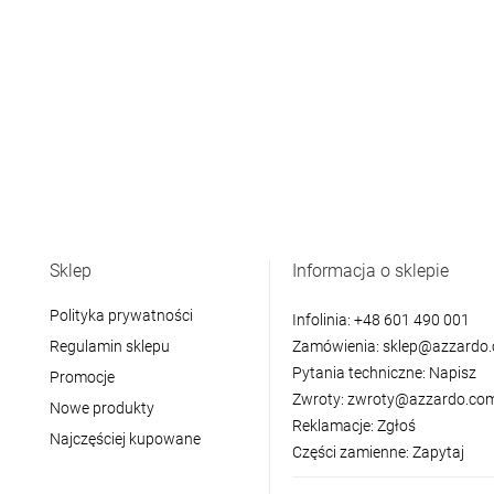
Sklep
Informacja o sklepie
Polityka prywatności
Infolinia:
+48 601 490 001
Regulamin sklepu
Zamówienia:
sklep@azzardo.
Pytania techniczne:
Napisz
Promocje
Zwroty:
zwroty@azzardo.com
Nowe produkty
Reklamacje:
Zgłoś
Najczęściej kupowane
Części zamienne:
Zapytaj