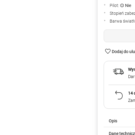
Pilot:
Nie
Stopień zabe
Barwa światła
Dodaj do ul
Wys
Dar
14 
Zam
Opis
Dane technic