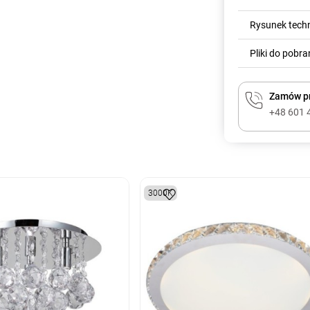
Rysunek tech
Pliki do pobra
Zamów pr
+48 601 
3000K