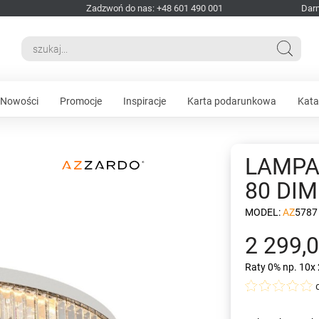
Zadzwoń do nas: +48 601 490 001
Dar
Nowości
Promocje
Inspiracje
Karta podarunkowa
Kata
LAMPA
80 DI
MODEL:
AZ5787
2 299,0
Raty 0%
np. 10x 