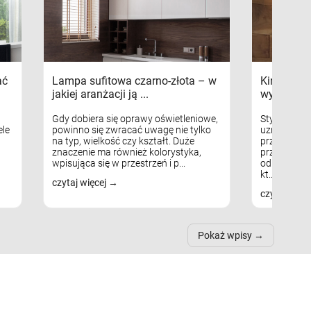
ać
Lampa sufitowa czarno-złota – w
Kinkiety s
jakiej aranżacji ją ...
wykorzys
Gdy dobiera się oprawy oświetleniowe,
Styl skandy
le
powinno się zwracać uwagę nie tylko
uznaniem m
na typ, wielkość czy kształt. Duże
przytulnych
znaczenie ma również kolorystyka,
przestrzeni
wpisująca się w przestrzeń i p...
odpowiedni
kt...
czytaj więcej
czytaj więc
Pokaż wpisy