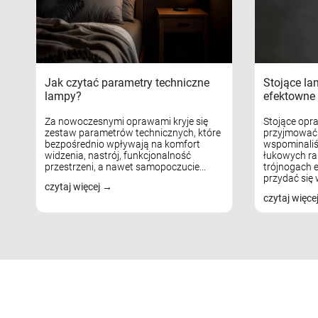
Jak czytać parametry techniczne
Stojące la
lampy?
efektowne 
Za nowoczesnymi oprawami kryje się
Stojące opr
zestaw parametrów technicznych, które
przyjmować 
bezpośrednio wpływają na komfort
wspominaliś
widzenia, nastrój, funkcjonalność
łukowych ra
przestrzeni, a nawet samopoczucie...
trójnogach e
przydać się w
czytaj więcej
czytaj więce