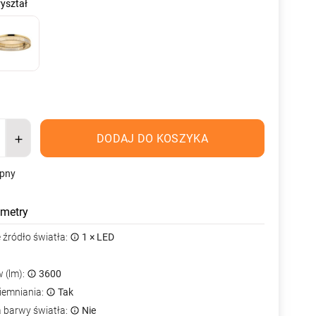
ryształ
DODAJ DO KOSZYKA
ępny
metry
źródło światła:
1 × LED
 (lm):
3600
iemniania:
Tak
a barwy światła:
Nie