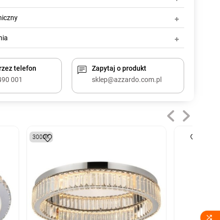
niczny
nia
zez telefon
Zapytaj o produkt
490 001
sklep@azzardo.com.pl
3000K
