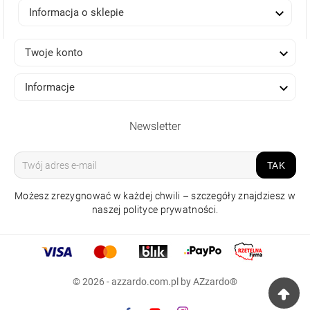

Informacja o sklepie

Twoje konto

Informacje
Newsletter
TAK
Możesz zrezygnować w każdej chwili – szczegóły znajdziesz w
naszej polityce prywatności.
LAMPA NATYNKOWA
MONZA II R 30 3000K
BIAŁA
© 2026 - azzardo.com.pl by AZzardo®
329,00 zł
Raty 0%
np.