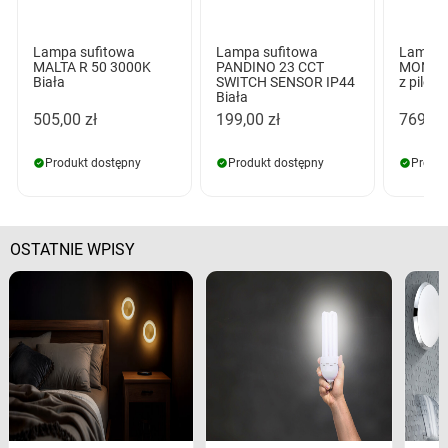
Lampa sufitowa
Lampa sufitowa
Lampa 
MALTA R 50 3000K
PANDINO 23 CCT
MONZA 
Biała
SWITCH SENSOR IP44
z pilot
Biała
505,00 zł
199,00 zł
769,00
Produkt dostępny
Produkt dostępny
Produk
OSTATNIE WPISY