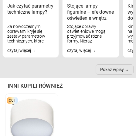
Jak czytać parametry
Stojące lampy
Kink
techniczne lampy?
figuralne – efektowne
wyk
oświetlenie wnętrz
dom
Za nowoczesnymi
Stojące oprawy
Kink
oprawami kryje się
oświetleniowe mogą
na w
zestaw parametrów
przyjmować różne
wyst
technicznych, które
formy. Nieraz
mod
bezpośrednio wpływają
wspominaliśmy już
real
czytaj więcej
czytaj więcej
czyt
na komfort widzenia,
modele na łukowych
Wiel
nastrój, funkcjonalność
ramionach, lampy na
nie 
przestrzeni, a nawet
trójnogach etc. Każda z
też 
samopoczucie...
nich może przydać się w
Pokaż wpisy
inn...
INNI KUPILI RÓWNIEŻ
CCT