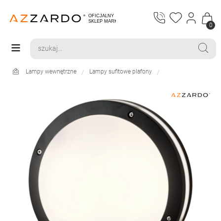
0
Lampy wewnętrzne
Lampy sufitowe plafony