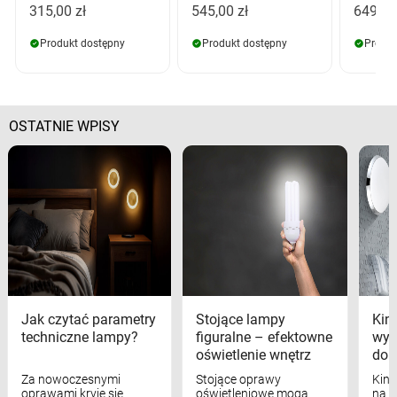
315,00 zł
545,00 zł
649,00
Produkt dostępny
Produkt dostępny
Produk
OSTATNIE WPISY
Jak czytać parametry
Stojące lampy
Kink
techniczne lampy?
figuralne – efektowne
wyk
oświetlenie wnętrz
dom
Za nowoczesnymi
Stojące oprawy
Kink
oprawami kryje się
oświetleniowe mogą
na w