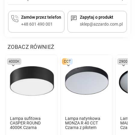
Zamów przez telefon
Zapytaj o produkt
+48 601 490 001
sklep@azzardo.com.pl
ZOBACZ RÓWNIEŻ
4000K
CCT
2900K
Lampa sufitowa
Lampa natynkowa
Lampa 
CASPER ROUND
MONZA R 40 CCT
MALTA 
4000K Czarna
Czarna z pilotem
Czarna