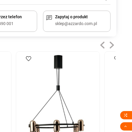
zez telefon
Zapytaj o produkt
490 001
sklep@azzardo.com.pl

