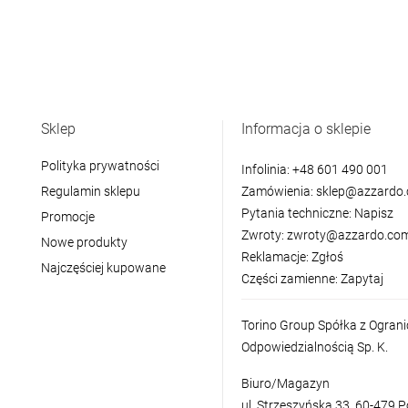
Sklep
Informacja o sklepie
Polityka prywatności
Infolinia:
+48 601 490 001
Regulamin sklepu
Zamówienia:
sklep@azzardo.
Pytania techniczne:
Napisz
Promocje
Zwroty:
zwroty@azzardo.com
Nowe produkty
Reklamacje:
Zgłoś
Najczęściej kupowane
Części zamienne:
Zapytaj
Torino Group Spółka z Ogran
Odpowiedzialnością Sp. K.
Biuro/Magazyn
ul. Strzeszyńska 33, 60-479 