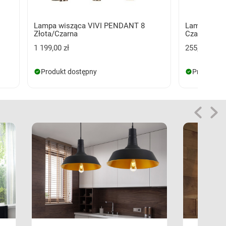
Lampa wisząca VIVI PENDANT 8
Lampa wis
Złota/Czarna
Czarna/Złot
1 199,00 zł
255,00 zł
Produkt dostępny
Produkt d