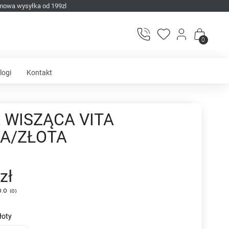
mowa wysyłka od 199zl
0
logi
Kontakt
 WISZĄCA VITA
A/ZŁOTA
zł
0.0
(
0
)
łoty