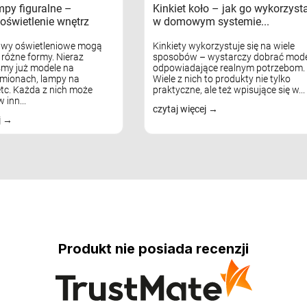
mpy figuralne –
Kinkiet koło – jak go wykorzyst
oświetlenie wnętrz
w domowym systemie...
awy oświetleniowe mogą
Kinkiety wykorzystuje się na wiele
różne formy. Nieraz
sposobów – wystarczy dobrać mode
my już modele na
odpowiadające realnym potrzebom.
mionach, lampy na
Wiele z nich to produkty nie tylko
tc. Każda z nich może
praktyczne, ale też wpisujące się w...
 inn...
czytaj więcej
j
Produkt nie posiada recenzji