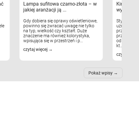
ać
Lampa sufitowa czarno-złota – w
Kinkiety s
jakiej aranżacji ją ...
wykorzys
Gdy dobiera się oprawy oświetleniowe,
Styl skandy
le
powinno się zwracać uwagę nie tylko
uznaniem m
na typ, wielkość czy kształt. Duże
przytulnych
znaczenie ma również kolorystyka,
przestrzeni
wpisująca się w przestrzeń i p...
odpowiedni
kt...
czytaj więcej
czytaj więc
Pokaż wpisy