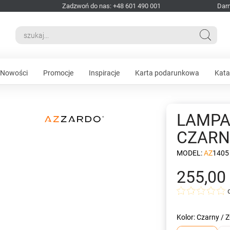
Zadzwoń do nas: +48 601 490 001
Dar
Nowości
Promocje
Inspiracje
Karta podarunkowa
Kata
LAMPA
CZARN
MODEL:
AZ1405
255,00 
Kolor: Czarny / Z