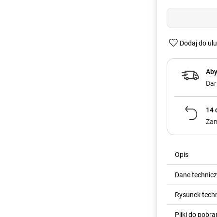
Dodaj do ul
Aby
Dar
14 
Zam
Opis
Dane technic
Rysunek tech
Pliki do pobra