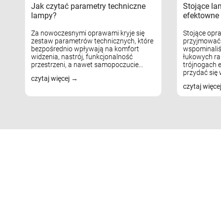
Jak czytać parametry techniczne
Stojące la
lampy?
efektowne 
Za nowoczesnymi oprawami kryje się
Stojące opr
zestaw parametrów technicznych, które
przyjmować 
bezpośrednio wpływają na komfort
wspominaliś
widzenia, nastrój, funkcjonalność
łukowych ra
przestrzeni, a nawet samopoczucie...
trójnogach e
przydać się w
czytaj więcej
czytaj więce