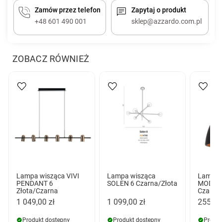
Zamów przez telefon
Zapytaj o produkt
+48 601 490 001
sklep@azzardo.com.pl
ZOBACZ RÓWNIEŻ
Lampa wisząca VIVI
Lampa wisząca
Lampa 
PENDANT 6
SOLEN 6 Czarna/Złota
MODEN
Złota/Czarna
Czarna
1 049,00 zł
1 099,00 zł
255,00
Produkt dostępny
Produkt dostępny
Produk