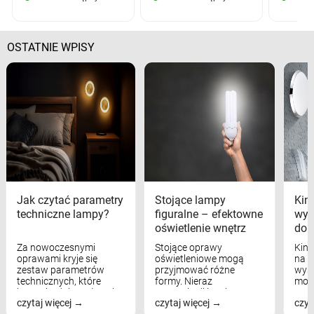
OSTATNIE WPISY
Jak czytać parametry
Stojące lampy
Kink
techniczne lampy?
figuralne – efektowne
wyk
oświetlenie wnętrz
dom
Za nowoczesnymi
Stojące oprawy
Kink
oprawami kryje się
oświetleniowe mogą
na w
zestaw parametrów
przyjmować różne
wyst
technicznych, które
formy. Nieraz
mod
bezpośrednio wpływają
wspominaliśmy już
real
czytaj więcej
czytaj więcej
czyt
na komfort widzenia,
modele na łukowych
Wiel