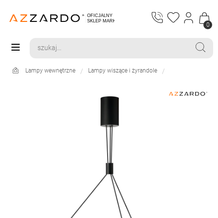
0
Lampy wewnętrzne
Lampy wiszące i żyrandole