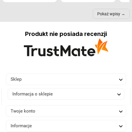
nastrój, funkcjonalność
ramionach, lampy na
nie 
przestrzeni, a nawet
trójnogach etc. Każda z
też 
samopoczucie...
nich może przydać się w
Pokaż wpisy
inn...
Produkt nie posiada recenzji

Sklep

Informacja o sklepie

Twoje konto

Informacje