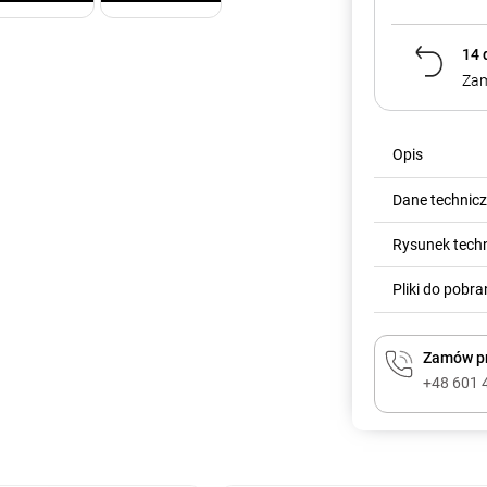
14 
Zam
Opis
Dane technic
Rysunek tech
Pliki do pobra
Zamów pr
+48 601 