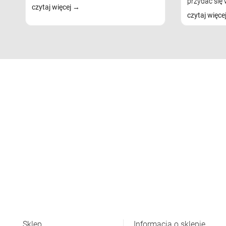
przydać się w
czytaj więcej
czytaj więce
Sklep
Informacja o sklepie