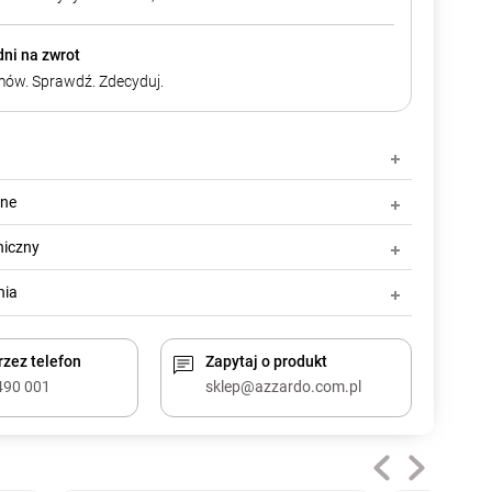
dni na zwrot
ów. Sprawdź. Zdecyduj.
zne
niczny
nia
zez telefon
Zapytaj o produkt
490 001
sklep@azzardo.com.pl