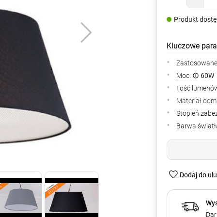
Produkt dost
Kluczowe para
Zastosowane 
Moc:
60W
Ilość lumenów
Materiał dom
Stopień zabe
Barwa światła
Dodaj do ul
Wys
Dar