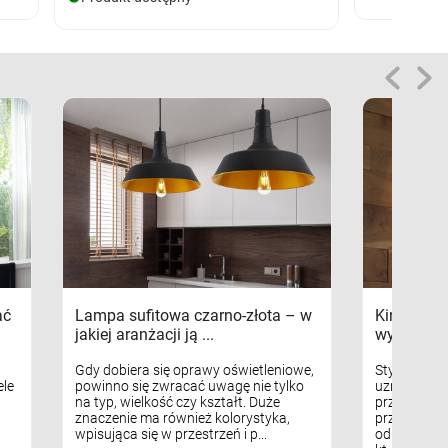
ać
Lampa sufitowa czarno-złota – w
Kinkiety s
jakiej aranżacji ją ...
wykorzys
Gdy dobiera się oprawy oświetleniowe,
Styl skandy
le
powinno się zwracać uwagę nie tylko
uznaniem m
na typ, wielkość czy kształt. Duże
przytulnych
znaczenie ma również kolorystyka,
przestrzeni
wpisująca się w przestrzeń i p...
odpowiedni