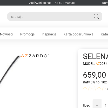
Zadzwoń do nas: +48 601 490 001
Dar
Nowości
Promocje
Inspiracje
Karta podarunkowa
Kata
SELEN
MODEL:
AZ2284
659,00 
Raty 0%
np. 10x 
Ilość