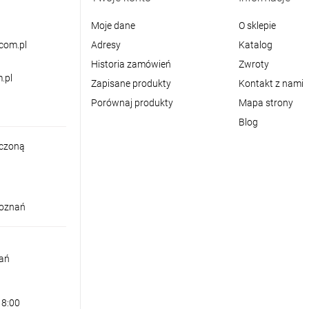
Moje dane
O sklepie
com.pl
Adresy
Katalog
Historia zamówień
Zwroty
.pl
Zapisane produkty
Kontakt z nami
Porównaj produkty
Mapa strony
Blog
iczoną
Poznań
nań
18:00