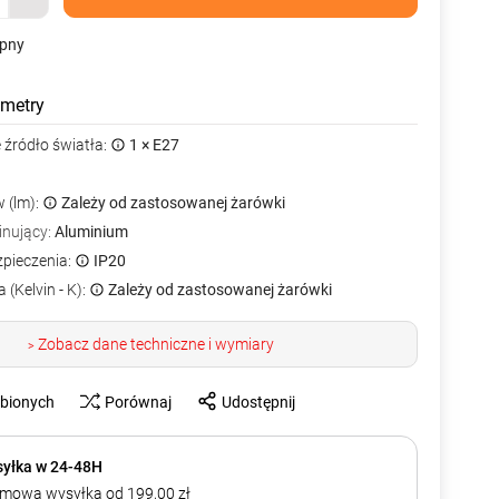
ępny
metry
źródło światła:
1 × E27
 (lm):
Zależy od zastosowanej żarówki
inujący:
Aluminium
zpieczenia:
IP20
 (Kelvin - K):
Zależy od zastosowanej żarówki
Zobacz dane techniczne i wymiary
>
ubionych
Porównaj
Udostępnij
yłka w 24-48H
mowa wysyłka od 199,00 zł