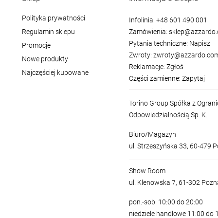
Polityka prywatności
Infolinia:
+48 601 490 001
Regulamin sklepu
Zamówienia:
sklep@azzardo.
Pytania techniczne:
Napisz
Promocje
Zwroty:
zwroty@azzardo.com
Nowe produkty
Reklamacje:
Zgłoś
Najczęściej kupowane
Części zamienne:
Zapytaj
Torino Group Spółka z Ogran
Odpowiedzialnością Sp. K.
Biuro/Magazyn
ul. Strzeszyńska 33, 60-479 
Show Room
ul. Klenowska 7, 61-302 Poz
pon.-sob. 10:00 do 20:00
niedziele handlowe 11:00 do 