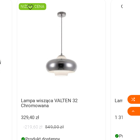
NIŻSZA CENA

Lampa wisząca VALTEN 32
Lampa wis
Chromowana

329,40 zł
1 319,00 zł
-219,60 zł
549,00 zł
Produkt d
Produkt dostępny