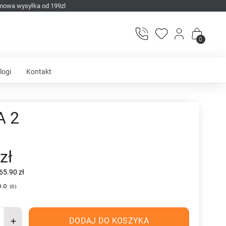
mowa wysyłka od 199zl
0
logi
Kontakt
A 2
zł
65.90 zł
0.0
(
0
)
DODAJ DO KOSZYKA