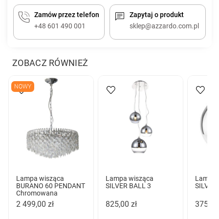
Zamów przez telefon
Zapytaj o produkt
+48 601 490 001
sklep@azzardo.com.pl
ZOBACZ RÓWNIEŻ
NOWY
Lampa wisząca
Lampa wisząca
Lampa 
BURANO 60 PENDANT
SILVER BALL 3
SILVER
Chromowana
2 499,00 zł
825,00 zł
375,00