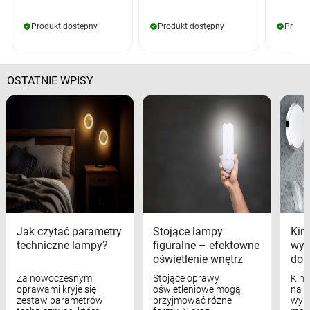
Produkt dostępny
Produkt dostępny
Produk
OSTATNIE WPISY
Jak czytać parametry
Stojące lampy
Kink
techniczne lampy?
figuralne – efektowne
wyk
oświetlenie wnętrz
dom
Za nowoczesnymi
Stojące oprawy
Kink
oprawami kryje się
oświetleniowe mogą
na w
zestaw parametrów
przyjmować różne
wyst