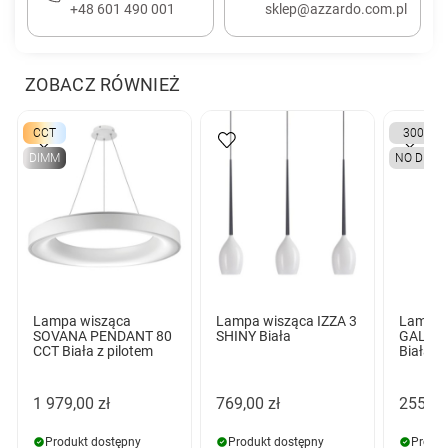
+48 601 490 001
sklep@azzardo.com.pl
ZOBACZ RÓWNIEŻ
CCT
3000K
DIMM
NO DIMM
Lampa wisząca
Lampa wisząca IZZA 3
Lampa 
SOVANA PENDANT 80
SHINY Biała
GALILE
CCT Biała z pilotem
Biała
1 979,00 zł
769,00 zł
255,00
Produkt dostępny
Produkt dostępny
Produk