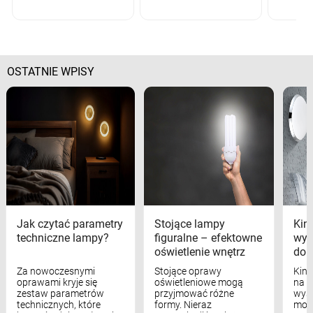
OSTATNIE WPISY
Jak czytać parametry
Stojące lampy
Kink
techniczne lampy?
figuralne – efektowne
wyk
oświetlenie wnętrz
dom
Za nowoczesnymi
Stojące oprawy
Kink
oprawami kryje się
oświetleniowe mogą
na w
zestaw parametrów
przyjmować różne
wyst
technicznych, które
formy. Nieraz
mod