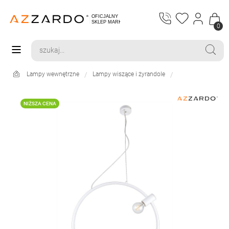
0
Lampy wewnętrzne
Lampy wiszące i żyrandole
NIŻSZA CENA