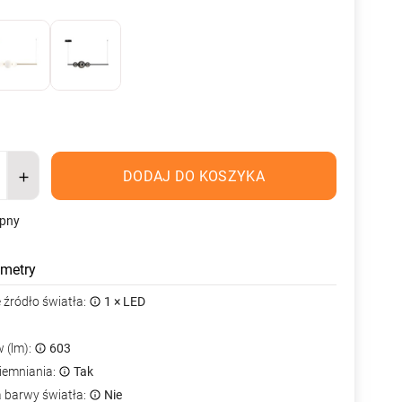
DODAJ DO KOSZYKA
ępny
metry
źródło światła:
1 × LED
 (lm):
603
iemniania:
Tak
a barwy światła:
Nie