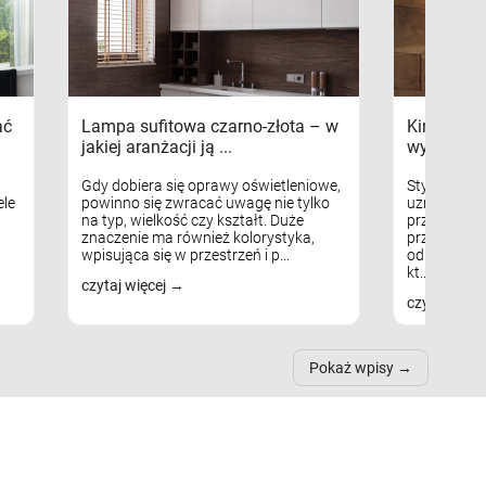
ać
Lampa sufitowa czarno-złota – w
Kinkiety s
jakiej aranżacji ją ...
wykorzys
Gdy dobiera się oprawy oświetleniowe,
Styl skandy
le
powinno się zwracać uwagę nie tylko
uznaniem m
na typ, wielkość czy kształt. Duże
przytulnych
znaczenie ma również kolorystyka,
przestrzeni
wpisująca się w przestrzeń i p...
odpowiedni
kt...
czytaj więcej
czytaj więc
Pokaż wpisy