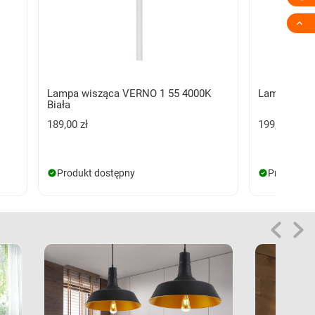

Lampa wisząca VERNO 1 55 4000K
Lampa wisz
Biała
189,00 zł
199,00 zł
Produkt dostępny
Produkt d