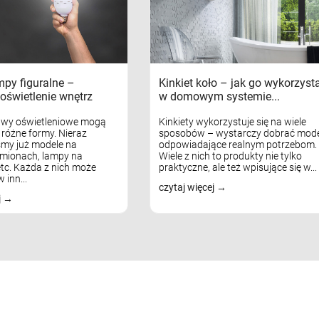
mpy figuralne –
Kinkiet koło – jak go wykorzyst
oświetlenie wnętrz
w domowym systemie...
awy oświetleniowe mogą
Kinkiety wykorzystuje się na wiele
różne formy. Nieraz
sposobów – wystarczy dobrać mode
my już modele na
odpowiadające realnym potrzebom.
mionach, lampy na
Wiele z nich to produkty nie tylko
tc. Każda z nich może
praktyczne, ale też wpisujące się w...
 inn...
czytaj więcej
j