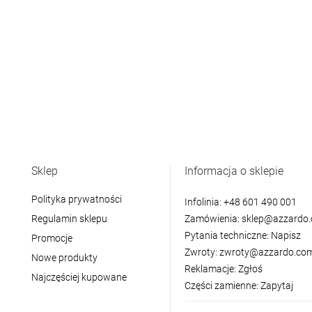
Sklep
Informacja o sklepie
Polityka prywatności
Infolinia:
+48 601 490 001
Regulamin sklepu
Zamówienia:
sklep@azzardo.
Pytania techniczne:
Napisz
Promocje
Zwroty:
zwroty@azzardo.com
Nowe produkty
Reklamacje:
Zgłoś
Najczęściej kupowane
Części zamienne:
Zapytaj