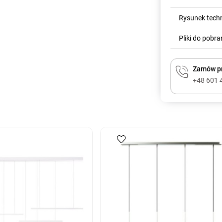
Rysunek tech
Pliki do pobra
Zamów pr
+48 601 