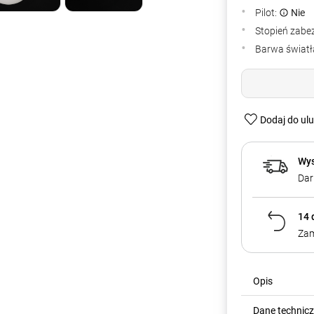
Pilot:
Nie
Stopień zabe
Barwa światła
Dodaj do ul
Wys
Dar
14 
Zam
Opis
Dane technic