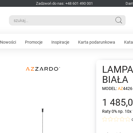
Zadzwoń do nas: +48 601 490 001
Dar
Nowości
Promocje
Inspiracje
Karta podarunkowa
Kata
LAMPA
BIAŁA
MODEL:
AZ4426
1 485,0
Raty 0%
np. 10x 