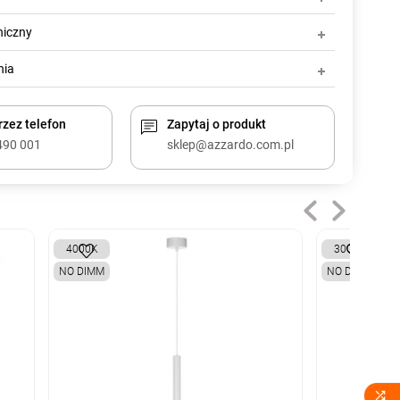
niczny
nia
zez telefon
Zapytaj o produkt
490 001
sklep@azzardo.com.pl
4000K
3000K
NO DIMM
NO DIMM
