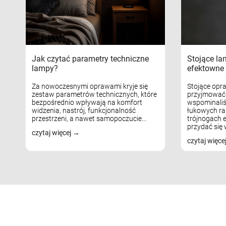
Jak czytać parametry techniczne
Stojące la
lampy?
efektowne 
Za nowoczesnymi oprawami kryje się
Stojące opr
zestaw parametrów technicznych, które
przyjmować 
bezpośrednio wpływają na komfort
wspominaliś
widzenia, nastrój, funkcjonalność
łukowych ra
przestrzeni, a nawet samopoczucie...
trójnogach e
przydać się w
czytaj więcej
czytaj więce