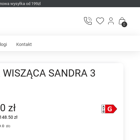
mowa wysyłka od 199zl
0
logi
Kontakt
 WISZĄCA SANDRA 3
0 zł
148.50 zł
0.0
(
0
)