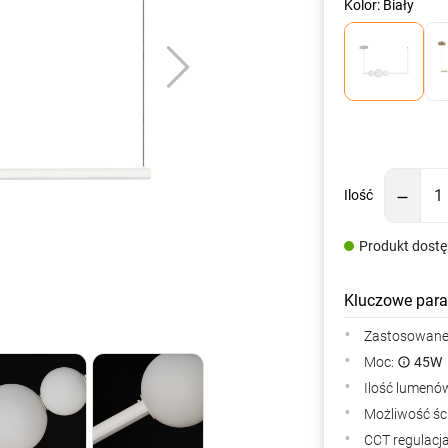
Kolor: Biały
Ilość
Produkt dost
Kluczowe para
Zastosowane 
Moc:
45W
Ilość lumenów
Możliwość śc
CCT regulacj