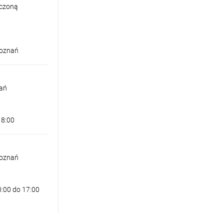
iczoną
Poznań
nań
18:00
Poznań
0:00 do 17:00
CA SANDRA 3 BIAŁA