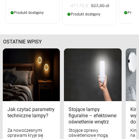
-471,70 zł
527,50 zł
Produkt dostępny
Produk
Produkt dostępny
OSTATNIE WPISY
Jak czytać parametry
Stojące lampy
Kink
techniczne lampy?
figuralne – efektowne
wyk
oświetlenie wnętrz
dom
Za nowoczesnymi
Stojące oprawy
Kink
oprawami kryje się
oświetleniowe mogą
na w