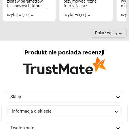
zestaw parametrów
przyjmować różne
wyst
technicznych, które
formy. Nieraz
mod
bezpośrednio wpływają
wspominaliśmy już
real
czytaj więcej
czytaj więcej
czyt
na komfort widzenia,
modele na łukowych
Wiel
nastrój, funkcjonalność
ramionach, lampy na
nie 
przestrzeni, a nawet
trójnogach etc. Każda z
też 
samopoczucie...
nich może przydać się w
Pokaż wpisy
inn...
Produkt nie posiada recenzji

Sklep

Informacja o sklepie

Twoje konto