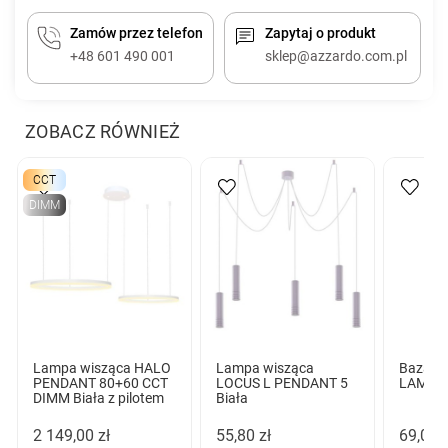
Zamów przez telefon
Zapytaj o produkt
+48 601 490 001
sklep@azzardo.com.pl
ZOBACZ RÓWNIEŻ
CCT
DIMM
Lampa wisząca HALO
Lampa wisząca
Baza B
PENDANT 80+60 CCT
LOCUS L PENDANT 5
LAMPBO
DIMM Biała z pilotem
Biała
2 149,00 zł
55,80 zł
69,00 z