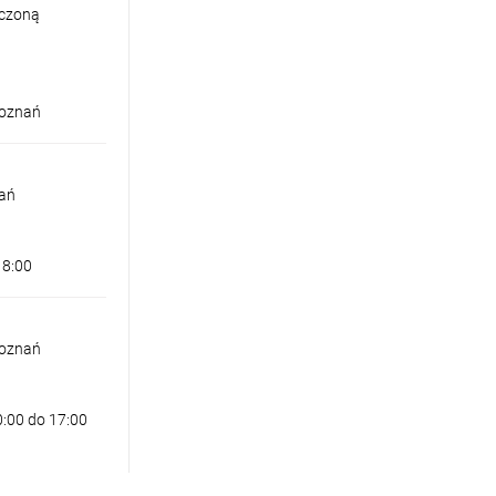
iczoną
Poznań
nań
18:00
Poznań
0:00 do 17:00