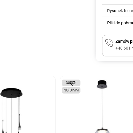
Rysunek tech
Pliki do pobra
Zamów pr
+48 601 
3000K
NO DIMM