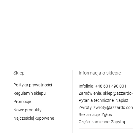
Sklep
Informacja o sklepie
Polityka prywatności
Infolinia:
+48 601 490 001
Regulamin sklepu
Zamówienia:
sklep@azzardo.
Pytania techniczne:
Napisz
Promocje
Zwroty:
zwroty@azzardo.com
Nowe produkty
Reklamacje:
Zgłoś
Najczęściej kupowane
Części zamienne:
Zapytaj