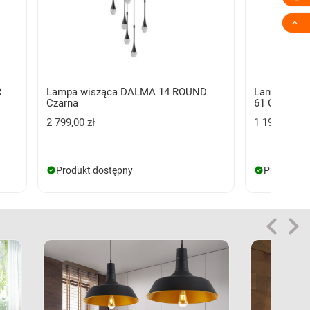

R
Lampa wisząca DALMA 14 ROUND
Lampa wis
Czarna
61 CCT Czar
2 799,00 zł
1 199,00 zł
Produkt dostępny
Produkt d