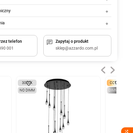
niczny
nia
zez telefon
Zapytaj o produkt
490 001
sklep@azzardo.com.pl
3000K
CCT
NO DIMM
DIMM
