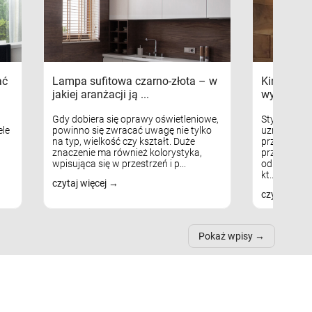
ać
Lampa sufitowa czarno-złota – w
Kinkiety s
jakiej aranżacji ją ...
wykorzys
Gdy dobiera się oprawy oświetleniowe,
Styl skandy
le
powinno się zwracać uwagę nie tylko
uznaniem m
na typ, wielkość czy kształt. Duże
przytulnych
znaczenie ma również kolorystyka,
przestrzeni
wpisująca się w przestrzeń i p...
odpowiedni
kt...
czytaj więcej
czytaj więc
Pokaż wpisy