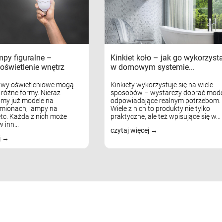
mpy figuralne –
Kinkiet koło – jak go wykorzyst
oświetlenie wnętrz
w domowym systemie...
awy oświetleniowe mogą
Kinkiety wykorzystuje się na wiele
różne formy. Nieraz
sposobów – wystarczy dobrać mode
my już modele na
odpowiadające realnym potrzebom.
mionach, lampy na
Wiele z nich to produkty nie tylko
tc. Każda z nich może
praktyczne, ale też wpisujące się w...
 inn...
czytaj więcej
j