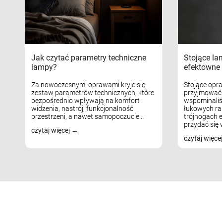
Jak czytać parametry techniczne
Stojące la
lampy?
efektowne 
Za nowoczesnymi oprawami kryje się
Stojące opr
zestaw parametrów technicznych, które
przyjmować 
bezpośrednio wpływają na komfort
wspominaliś
widzenia, nastrój, funkcjonalność
łukowych ra
przestrzeni, a nawet samopoczucie...
trójnogach e
przydać się w
czytaj więcej
czytaj więce