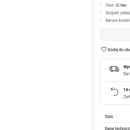
Pilot:
Nie
Stopień zabe
Barwa światła
Dodaj do ul
Wys
Dar
14 
Zam
Opis
Dane technic