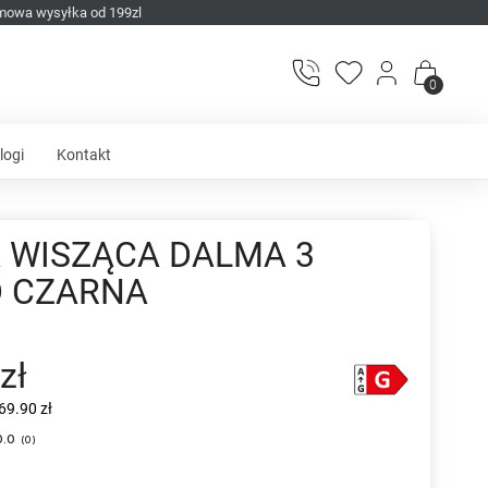
mowa wysyłka od 199zl
0
logi
Kontakt
 WISZĄCA DALMA 3
 CZARNA
zł
69.90 zł
0.0
(
0
)