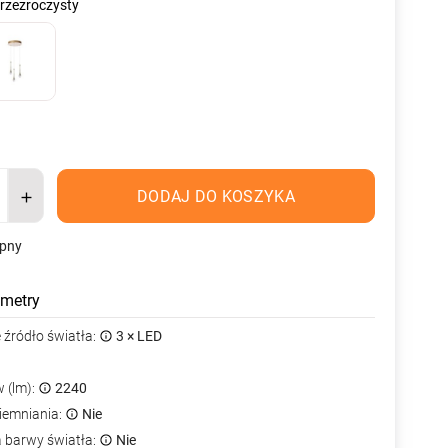
Przezroczysty
DODAJ DO KOSZYKA
ępny
metry
źródło światła:
3 × LED
 (lm):
2240
iemniania:
Nie
a barwy światła:
Nie