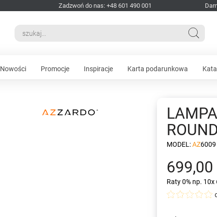
Zadzwoń do nas: +48 601 490 001
Dar
Nowości
Promocje
Inspiracje
Karta podarunkowa
Kata
LAMPA
ROUND
MODEL:
AZ6009
699,00 
Raty 0%
np. 10x 