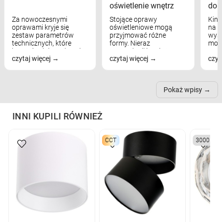
oświetlenie wnętrz
dom
Za nowoczesnymi
Stojące oprawy
Kink
oprawami kryje się
oświetleniowe mogą
na w
zestaw parametrów
przyjmować różne
wyst
technicznych, które
formy. Nieraz
mod
bezpośrednio wpływają
wspominaliśmy już
real
czytaj więcej
czytaj więcej
czyt
na komfort widzenia,
modele na łukowych
Wiel
nastrój, funkcjonalność
ramionach, lampy na
nie 
przestrzeni, a nawet
trójnogach etc. Każda z
też 
samopoczucie...
nich może przydać się w
Pokaż wpisy
inn...
INNI KUPILI RÓWNIEŻ
CCT
3000K