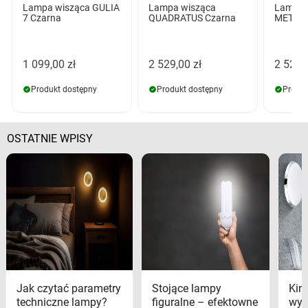
Lampa wisząca GULIA
Lampa wisząca
Lampa 
7 Czarna
QUADRATUS Czarna
METRIC
1 099,00 zł
2 529,00 zł
2 529,
Produkt dostępny
Produkt dostępny
Produk
OSTATNIE WPISY
Jak czytać parametry
Stojące lampy
Kink
techniczne lampy?
figuralne – efektowne
wyk