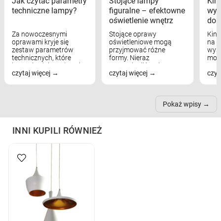
Jak czytać parametry
Stojące lampy
Kink
techniczne lampy?
figuralne – efektowne
wyk
oświetlenie wnętrz
dom
Za nowoczesnymi
Stojące oprawy
Kink
oprawami kryje się
oświetleniowe mogą
na w
zestaw parametrów
przyjmować różne
wyst
technicznych, które
formy. Nieraz
mod
bezpośrednio wpływają
wspominaliśmy już
real
czytaj więcej
czytaj więcej
czyt
na komfort widzenia,
modele na łukowych
Wiel
nastrój, funkcjonalność
ramionach, lampy na
nie 
przestrzeni, a nawet
trójnogach etc. Każda z
też 
samopoczucie...
nich może przydać się w
Pokaż wpisy
inn...
INNI KUPILI RÓWNIEŻ