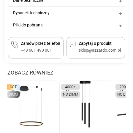
Dane techniczne
Rysunek techniczny
Pliki do pobrania
Zamów przez telefon
Zapytaj o produkt
+48 601 490 001
sklep@azzardo.com.pl
ZOBACZ RÓWNIEŻ
CCT
4000K
2900K
DIMM
NO DIMM
NO DIMM