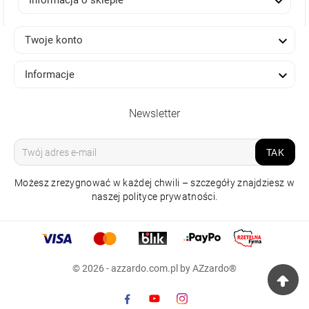

Informacja o sklepie

Twoje konto

Informacje
Newsletter
TAK
Możesz zrezygnować w każdej chwili – szczegóły znajdziesz w
naszej polityce prywatności.
LAMPA WISZĄCA
SOVANA PENDANT 45
CCT CZARNA Z
PILOTEM
© 2026 - azzardo.com.pl by AZzardo®
825,00 zł
Raty 0%
np.
10x 82.50 zł