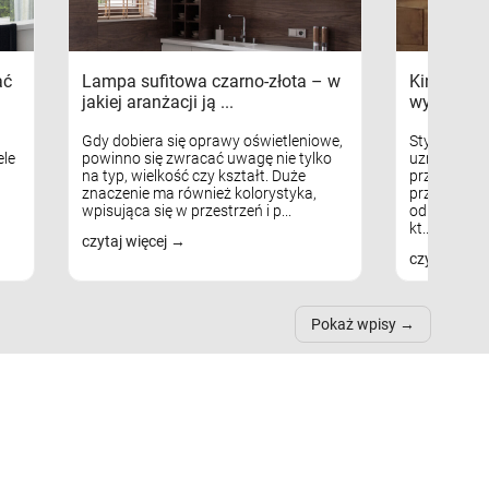
ać
Lampa sufitowa czarno-złota – w
Kinkiety s
jakiej aranżacji ją ...
wykorzys
Gdy dobiera się oprawy oświetleniowe,
Styl skandy
le
powinno się zwracać uwagę nie tylko
uznaniem m
na typ, wielkość czy kształt. Duże
przytulnych
znaczenie ma również kolorystyka,
przestrzeni
wpisująca się w przestrzeń i p...
odpowiedni
kt...
czytaj więcej
czytaj więc
Pokaż wpisy