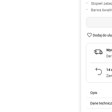
Stopień zabe
Barwa światła
Dodaj do ul
Wys
Dar
14 
Zam
Opis
Dane technic