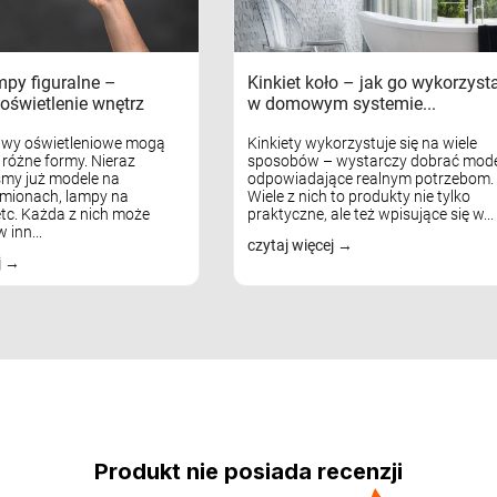
mpy figuralne –
Kinkiet koło – jak go wykorzyst
oświetlenie wnętrz
w domowym systemie...
awy oświetleniowe mogą
Kinkiety wykorzystuje się na wiele
różne formy. Nieraz
sposobów – wystarczy dobrać mode
my już modele na
odpowiadające realnym potrzebom.
mionach, lampy na
Wiele z nich to produkty nie tylko
tc. Każda z nich może
praktyczne, ale też wpisujące się w...
 inn...
czytaj więcej
j
Produkt nie posiada recenzji