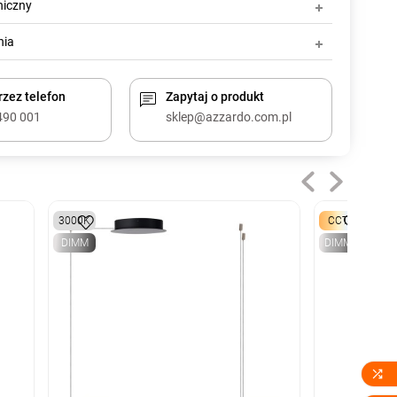
niczny
nia
zez telefon
Zapytaj o produkt
490 001
sklep@azzardo.com.pl
3000K
CCT
DIMM
DIMM
