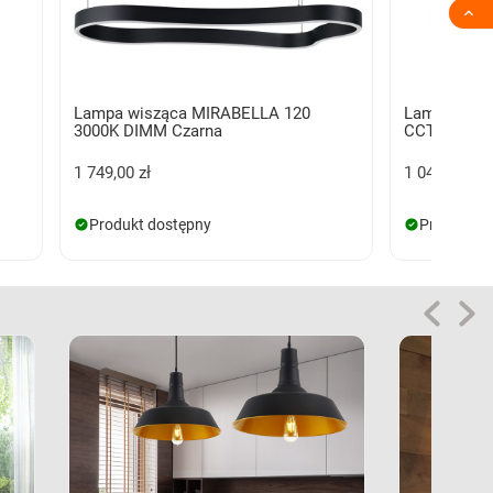

Lampa wisząca MIRABELLA 120
Lampa wis
3000K DIMM Czarna
CCT Czarna 
1 749,00 zł
1 045,00 zł
Produkt dostępny
Produkt d