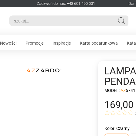
Zadzwoń do nas: +48 601 490 001
Dar
Nowości
Promocje
Inspiracje
Karta podarunkowa
Kata
LAMPA 
PENDA
MODEL:
AZ5741
169,00 
Kolor: Czarny