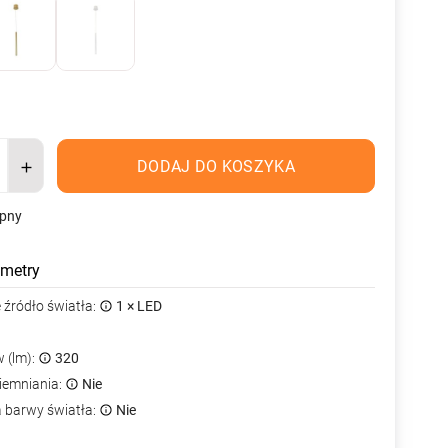
DODAJ DO KOSZYKA
ępny
metry
źródło światła:
1 × LED
 (lm):
320
iemniania:
Nie
a barwy światła:
Nie