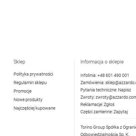
Sklep
Informacja o sklepie
Polityka prywatności
Infolinia:
+48 601 490 001
Regulamin sklepu
Zamówienia:
sklep@azzardo.
Pytania techniczne:
Napisz
Promocje
Zwroty:
zwroty@azzardo.com
Nowe produkty
Reklamacje:
Zgłoś
Najczęściej kupowane
Części zamienne:
Zapytaj
Torino Group Spółka z Ogran
Odpowiedzialnością Sp. K.