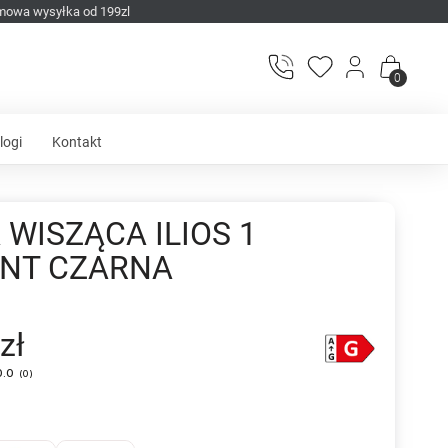
mowa wysyłka od 199zl
0
logi
Kontakt
WISZĄCA ILIOS 1
NT CZARNA
zł
0.0
(
0
)