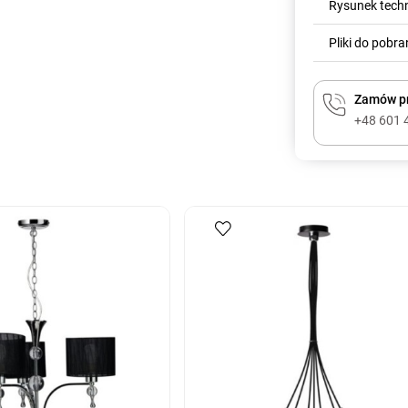
Rysunek tech
Pliki do pobra
Zamów pr
+48 601 