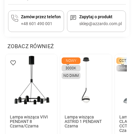
Zamów przez telefon
Zapytaj o produkt
+48 601 490 001
sklep@azzardo.com.pl
ZOBACZ RÓWNIEŻ
NOWY
CCT
3000K
DIMM
NO DIMM
Lampa wisząca VIVI
Lampa wisząca
Lampa 
PENDANT 8
ASTRID 1 PENDANT
CLARA 
Czarna/Czarna
Czarna
CCT SW
Czarna