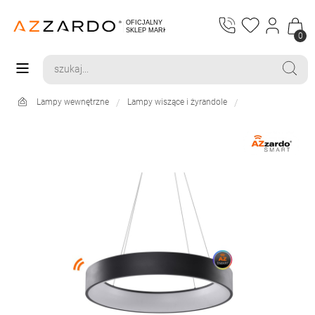
0
Lampy wewnętrzne
Lampy wiszące i żyrandole