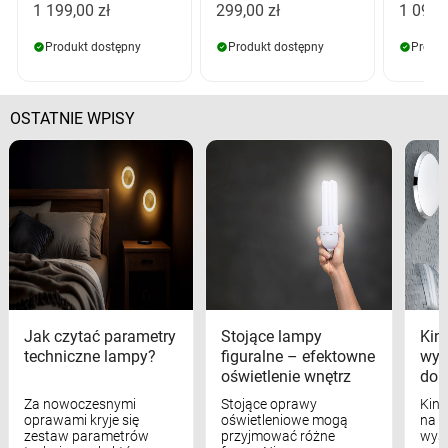
1 199,00 zł
299,00 zł
1 099,
Produkt dostępny
Produkt dostępny
Produk
OSTATNIE WPISY
Jak czytać parametry
Stojące lampy
Kink
techniczne lampy?
figuralne – efektowne
wyk
oświetlenie wnętrz
dom
Za nowoczesnymi
Stojące oprawy
Kink
oprawami kryje się
oświetleniowe mogą
na w
zestaw parametrów
przyjmować różne
wyst