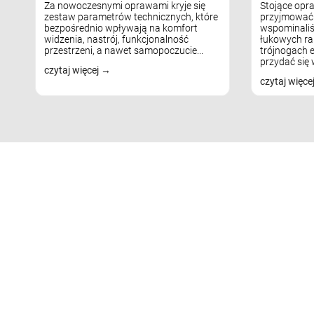
Za nowoczesnymi oprawami kryje się
Stojące opr
zestaw parametrów technicznych, które
przyjmować 
bezpośrednio wpływają na komfort
wspominaliś
widzenia, nastrój, funkcjonalność
łukowych ra
przestrzeni, a nawet samopoczucie...
trójnogach e
przydać się w
czytaj więcej
czytaj więce