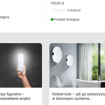
105,00 zł
-70,00 zł
175,00 zł
stępny
Produkt dostępny
mpy figuralne –
Kinkiet koło – jak go wykorzyst
oświetlenie wnętrz
w domowym systemie...