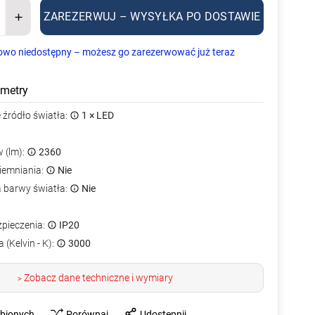
ZAREZERWUJ – WYSYŁKA PO DOSTAWIE
owo niedostępny – możesz go zarezerwować już teraz
metry
źródło światła:
1 × LED
 (lm):
2360
iemniania:
Nie
a barwy światła:
Nie
zpieczenia:
IP20
 (Kelvin - K):
3000
Zobacz dane techniczne i wymiary
>
ubionych
Porównaj
Udostępnij