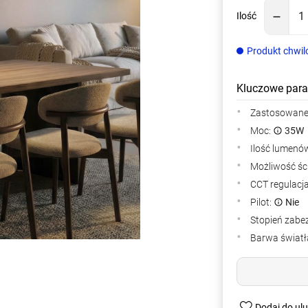
Ilość
Produkt chwil
Kluczowe para
Zastosowane 
Moc:
35W
Ilość lumenów
Możliwość śc
CCT regulacj
Pilot:
Nie
Stopień zabe
Barwa światła
Dodaj do ul