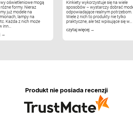
awy oświetleniowe mogą
Kinkiety wykorzystuje się na wiele
różne formy. Nieraz
sposobów – wystarczy dobrać mode
my już modele na
odpowiadające realnym potrzebom.
mionach, lampy na
Wiele z nich to produkty nie tylko
tc. Każda z nich może
praktyczne, ale też wpisujące się w...
 inn...
czytaj więcej
j
Produkt nie posiada recenzji