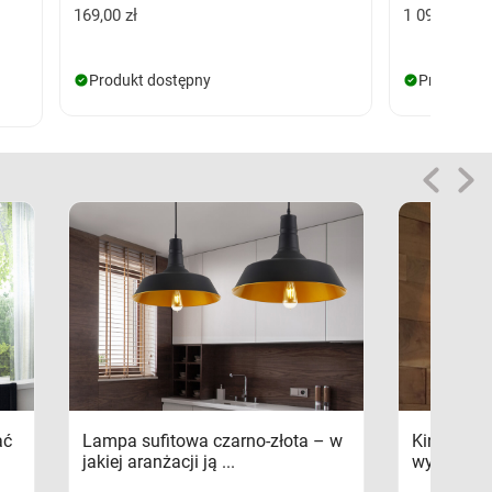
169,00 zł
1 099,00 zł
Produkt dostępny
Produkt d
ać
Lampa sufitowa czarno-złota – w
Kinkiety s
jakiej aranżacji ją ...
wykorzys