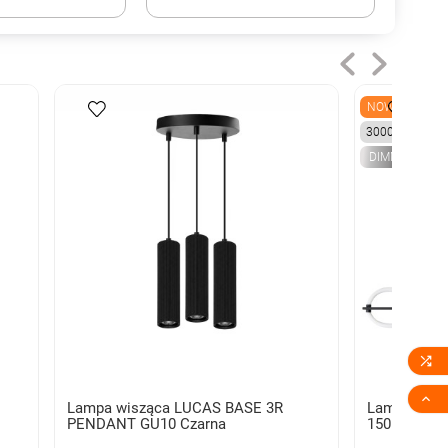
NOWY
3000K
DIMM


Lampa wisząca LUCAS BASE 3R
Lampa wis
PENDANT GU10 Czarna
150 3-STEP