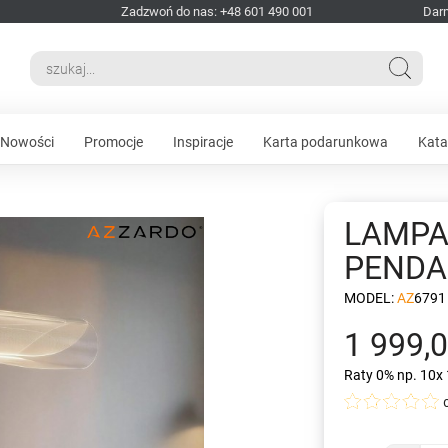
Zadzwoń do nas: +48 601 490 001
Dar
Nowości
Promocje
Inspiracje
Karta podarunkowa
Kata
LAMPA
PENDA
MODEL:
AZ6791
1 999,0
Raty 0%
np. 10x 