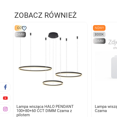
ZOBACZ RÓWNIEŻ
CCT
NOWY
DIMM
3000K
DIMM
Lampa wisząca HALO PENDANT
Lampa wisz
100+80+60 CCT DIMM Czarna z
Czarna
pilotem