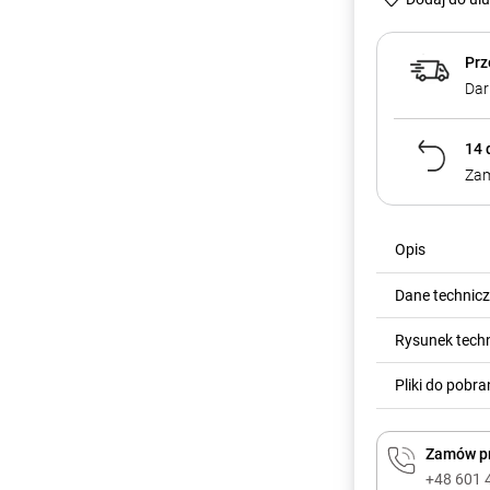
Prz
Dar
14 
Zam
Opis
Dane technic
Rysunek tech
Pliki do pobra
Zamów pr
+48 601 