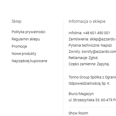
Sklep
Informacja o sklepie
Polityka prywatności
Infolinia:
+48 601 490 001
Regulamin sklepu
Zamówienia:
sklep@azzardo.
Pytania techniczne:
Napisz
Promocje
Zwroty:
zwroty@azzardo.com
Nowe produkty
Reklamacje:
Zgłoś
Najczęściej kupowane
Części zamienne:
Zapytaj
Torino Group Spółka z Ogran
Odpowiedzialnością Sp. K.
Biuro/Magazyn
ul. Strzeszyńska 33, 60-479 
Show Room