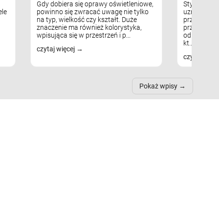
Gdy dobiera się oprawy oświetleniowe,
Styl skandy
le
powinno się zwracać uwagę nie tylko
uznaniem m
na typ, wielkość czy kształt. Duże
przytulnych
znaczenie ma również kolorystyka,
przestrzeni
wpisująca się w przestrzeń i p...
odpowiedni
kt...
czytaj więcej
czytaj więc
Pokaż wpisy