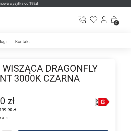
mowa wysyłka od 199zl
0
logi
Kontakt
 WISZĄCA DRAGONFLY
NT 3000K CZARNA
0 zł
199.90 zł
0.0
(
0
)