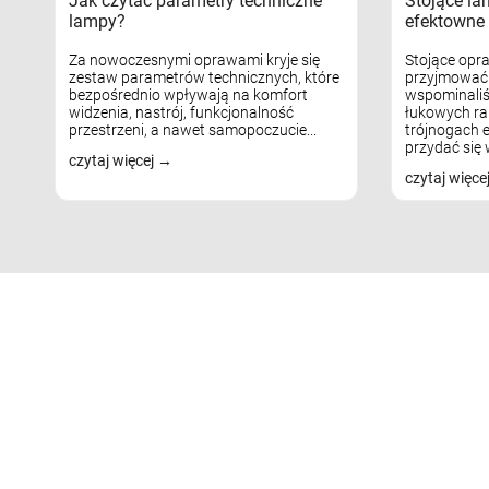
Jak czytać parametry techniczne
Stojące la
lampy?
efektowne 
Za nowoczesnymi oprawami kryje się
Stojące opr
zestaw parametrów technicznych, które
przyjmować 
bezpośrednio wpływają na komfort
wspominaliś
widzenia, nastrój, funkcjonalność
łukowych ra
przestrzeni, a nawet samopoczucie...
trójnogach e
przydać się w
czytaj więcej
czytaj więce