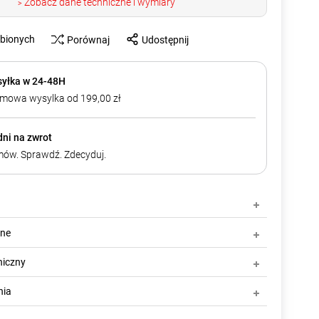
Zobacz dane techniczne i wymiary
>
ubionych
Porównaj
Udostępnij
yłka w 24-48H
mowa wysylka od 199,00 zł
dni na zwrot
ów. Sprawdź. Zdecyduj.
zne
niczny
nia