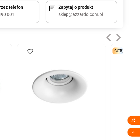
zez telefon
Zapytaj o produkt
490 001
sklep@azzardo.com.pl
CCT

