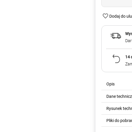
Dodaj do ul
Wys
Dar
14 
Zam
Opis
Dane technic
Rysunek tech
Pliki do pobra