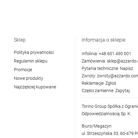
Sklep
Informacja o sklepie
Polityka prywatności
Infolinia:
+48 601 490 001
Regulamin sklepu
Zamówienia:
sklep@azzardo.
Pytania techniczne:
Napisz
Promocje
Zwroty:
zwroty@azzardo.com
Nowe produkty
Reklamacje:
Zgłoś
Najczęściej kupowane
Części zamienne:
Zapytaj
Torino Group Spółka z Ogran
Odpowiedzialnością Sp. K.
Biuro/Magazyn
ul. Strzeszyńska 33, 60-479 