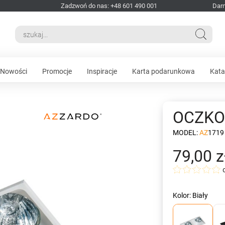
Zadzwoń do nas: +48 601 490 001
Dar
Nowości
Promocje
Inspiracje
Karta podarunkowa
Kata
OCZKO 
MODEL:
AZ1719
79,00 z
Kolor: Biały