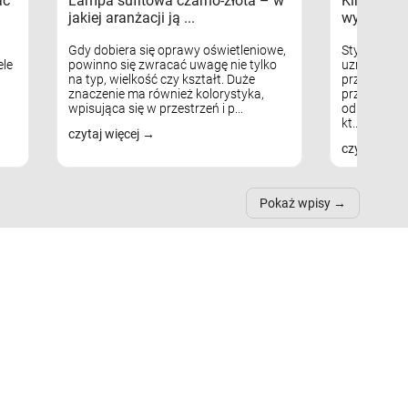
ać
Lampa sufitowa czarno-złota – w
Kinkiety s
jakiej aranżacji ją ...
wykorzys
Gdy dobiera się oprawy oświetleniowe,
Styl skandy
le
powinno się zwracać uwagę nie tylko
uznaniem m
na typ, wielkość czy kształt. Duże
przytulnych
znaczenie ma również kolorystyka,
przestrzeni
wpisująca się w przestrzeń i p...
odpowiedni
kt...
czytaj więcej
czytaj więc
Pokaż wpisy