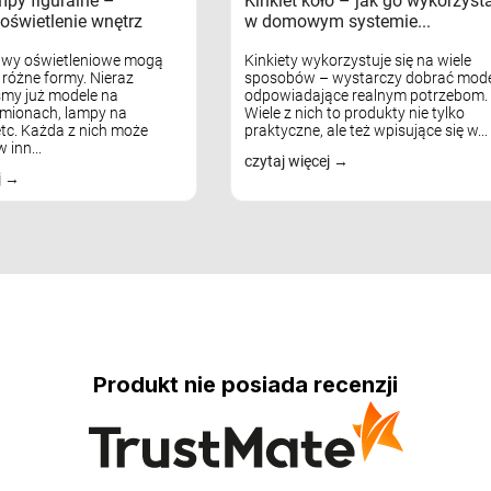
mpy figuralne –
Kinkiet koło – jak go wykorzyst
oświetlenie wnętrz
w domowym systemie...
awy oświetleniowe mogą
Kinkiety wykorzystuje się na wiele
różne formy. Nieraz
sposobów – wystarczy dobrać mode
my już modele na
odpowiadające realnym potrzebom.
mionach, lampy na
Wiele z nich to produkty nie tylko
tc. Każda z nich może
praktyczne, ale też wpisujące się w...
 inn...
czytaj więcej
j
Produkt nie posiada recenzji