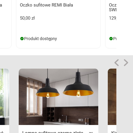
a
Oczko sufitowe REMI Biała
Oczko sufi
SWITCH Bia
50,00 zł
129,00 zł
Produkt dostępny
Produkt d